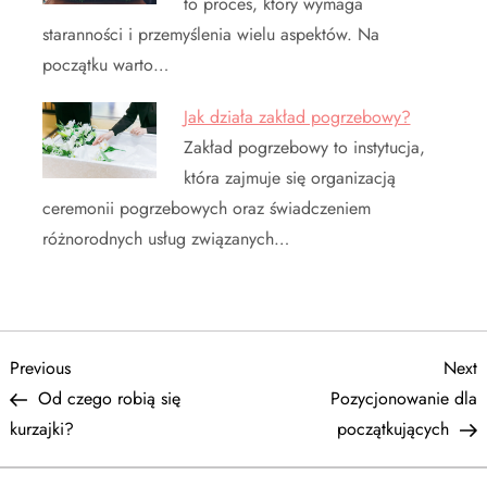
to proces, który wymaga
staranności i przemyślenia wielu aspektów. Na
początku warto…
Jak działa zakład pogrzebowy?
Zakład pogrzebowy to instytucja,
która zajmuje się organizacją
ceremonii pogrzebowych oraz świadczeniem
różnorodnych usług związanych…
N
Previous
N
Previous
Next
Post
P
Od czego robią się
Pozycjonowanie dla
a
kurzajki?
początkujących
w