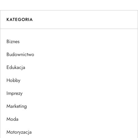
i
KATEGORIA
g
a
Biznes
c
Budownictwo
j
Edukacja
Hobby
a
Imprezy
w
Marketing
p
Moda
i
Motoryzacja