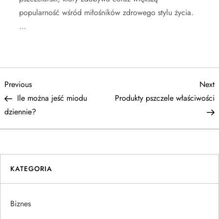
popularność wśród miłośników zdrowego stylu życia.
…
N
Previous
N
Previous
Next
Post
P
Ile można jeść miodu
Produkty pszczele właściwości
a
dziennie?
w
i
KATEGORIA
g
a
Biznes