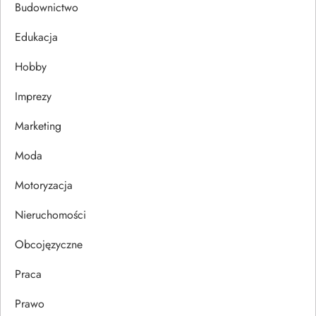
c
Budownictwo
j
Edukacja
Hobby
a
Imprezy
w
Marketing
p
Moda
i
Motoryzacja
s
Nieruchomości
u
Obcojęzyczne
Praca
Prawo