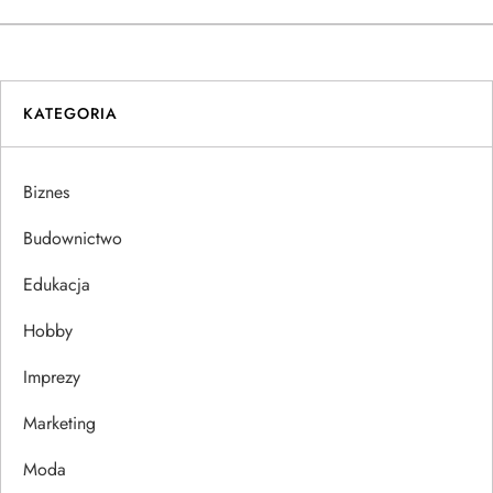
w
i
g
KATEGORIA
a
Biznes
c
Budownictwo
j
Edukacja
a
Hobby
w
Imprezy
p
Marketing
i
Moda