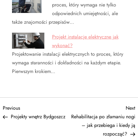
proces, który wymaga nie tylko
odpowiednich umiejętności, ale
także znajomości przepisów…
Projekt instalacje elektryczne jak
wykonać?
Projektowanie instalacji elektrycznych to proces, który
wymaga staranności i dokładności na każdym etapie.
Pierwszym krokiem…
N
Previous
N
Previous
Next
Post
P
Projekty wnętrz Bydgoszcz
Rehabilitacja po złamaniu nogi
a
– jak przebiega i kiedy ją
rozpocząć?