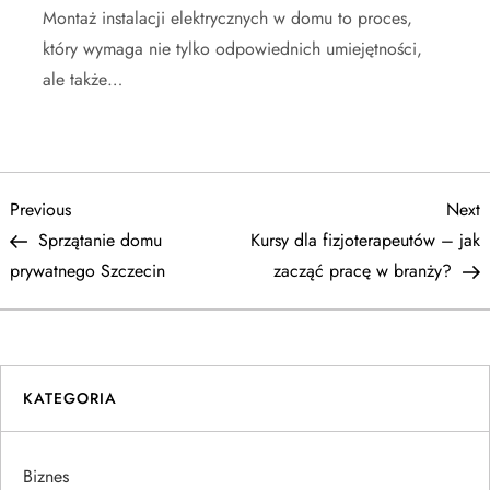
Montaż instalacji elektrycznych w domu to proces,
który wymaga nie tylko odpowiednich umiejętności,
ale także…
N
Previous
N
Previous
Next
Post
P
Sprzątanie domu
Kursy dla fizjoterapeutów – jak
a
prywatnego Szczecin
zacząć pracę w branży?
w
i
KATEGORIA
g
a
Biznes