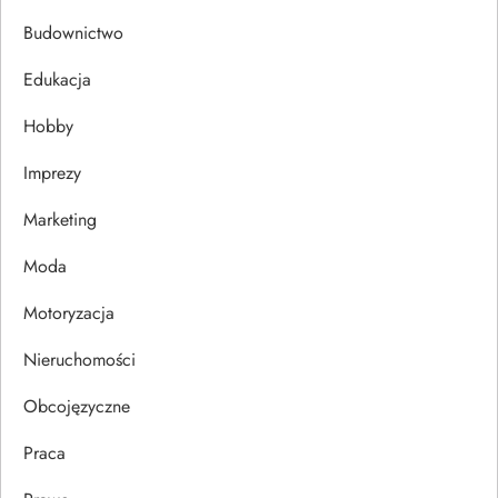
c
Budownictwo
j
Edukacja
Hobby
a
Imprezy
w
Marketing
p
Moda
i
Motoryzacja
s
Nieruchomości
u
Obcojęzyczne
Praca