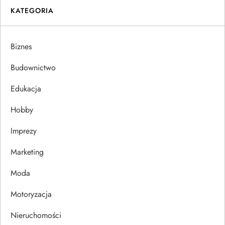
i
KATEGORIA
g
Biznes
a
Budownictwo
c
Edukacja
j
Hobby
a
Imprezy
w
Marketing
p
Moda
Motoryzacja
i
Nieruchomości