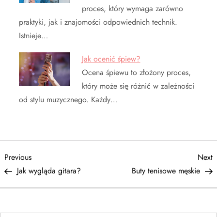
proces, który wymaga zarówno
praktyki, jak i znajomości odpowiednich technik.
Istnieje…
Jak ocenić śpiew?
Ocena śpiewu to złożony proces,
który może się różnić w zależności
od stylu muzycznego. Każdy…
N
Previous
N
Previous
Next
Post
P
Jak wygląda gitara?
Buty tenisowe męskie
a
w