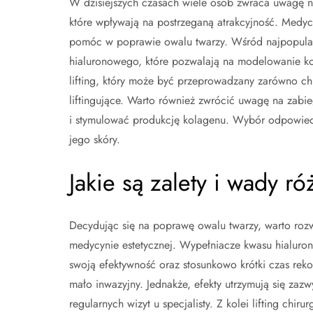
W dzisiejszych czasach wiele osób zwraca uwagę n
które wpływają na postrzeganą atrakcyjność. Medyc
pomóc w poprawie owalu twarzy. Wśród najpopularn
hialuronowego, które pozwalają na modelowanie ko
lifting, który może być przeprowadzany zarówno chir
liftingujące. Warto również zwrócić uwagę na zabie
i stymulować produkcję kolagenu. Wybór odpowiedn
jego skóry.
Jakie są zalety i wady 
Decydując się na poprawę owalu twarzy, warto roz
medycynie estetycznej. Wypełniacze kwasu hialuron
swoją efektywność oraz stosunkowo krótki czas reko
mało inwazyjny. Jednakże, efekty utrzymują się zazw
regularnych wizyt u specjalisty. Z kolei lifting chir