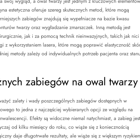
a swój wygląd, a owal twarzy jest jednym z kluczowych elementów
yna estetyczna oferuje szereg skutecznych metod, które mogą
iejszych zabiegów znajdują się wypełniacze na bazie kwasu
nturów twarzy oraz wygładzanie zmarszczek. Inną metodą jest
urgicznie, jak i za pomocą technik nieinwazyjnych, takich jak nici
gi z wykorzystaniem lasera, które mogą poprawić elastyczność skó
iej metody zależy od indywidualnych potrzeb pacjenta oraz stan
różnych zabiegów na owal twarzy
ważyć zalety i wady poszczególnych zabiegów dostępnych w
owego to jedna z najczęściej wybieranych opcji ze względu na
nwalescencji. Efekty są widoczne niemal natychmiast, a zabieg jes
yczaj od kilku miesięcy do roku, co wiąże się z koniecznością
urgiczny daje długotrwałe rezultaty, ale wiąże się z większym ryzykie