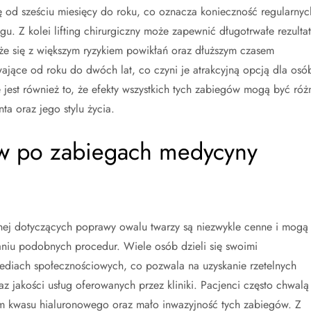
ę od sześciu miesięcy do roku, co oznacza konieczność regularnyc
u. Z kolei lifting chirurgiczny może zapewnić długotrwałe rezultat
iąże się z większym ryzykiem powikłań oraz dłuższym czasem
trwające od roku do dwóch lat, co czyni je atrakcyjną opcją dla osó
jest również to, że efekty wszystkich tych zabiegów mogą być róż
ta oraz jego stylu życia.
tów po zabiegach medycyny
ej dotyczących poprawy owalu twarzy są niezwykle cenne i mogą
iu podobnych procedur. Wiele osób dzieli się swoimi
ediach społecznościowych, co pozwala na uzyskanie rzetelnych
z jakości usług oferowanych przez kliniki. Pacjenci często chwalą
om kwasu hialuronowego oraz mało inwazyjność tych zabiegów. Z