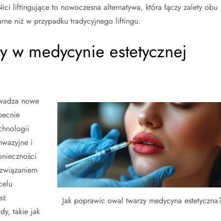
ci liftingujące to nowoczesna alternatywa, która łączy zalety obu
rne niż w przypadku tradycyjnego liftingu.
dy w medycynie estetycznej
rowadza nowe
becnie
chnologii
nwazyjne i
onieczności
rozwiązaniem
celu
eż
Jak poprawic owal twarzy medycyna estetyczna
y, takie jak