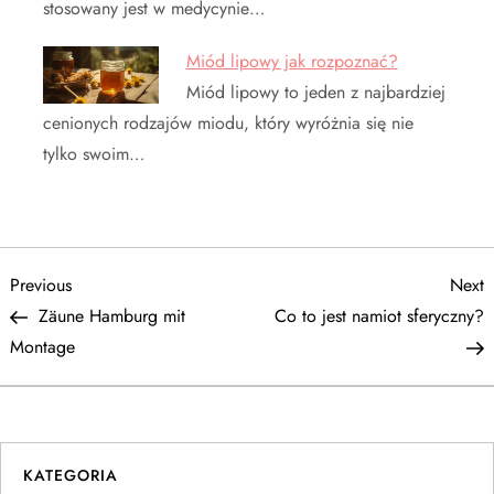
stosowany jest w medycynie…
Miód lipowy jak rozpoznać?
Miód lipowy to jeden z najbardziej
cenionych rodzajów miodu, który wyróżnia się nie
tylko swoim…
N
Previous
N
Previous
Next
Post
P
Zäune Hamburg mit
Co to jest namiot sferyczny?
a
Montage
w
i
KATEGORIA