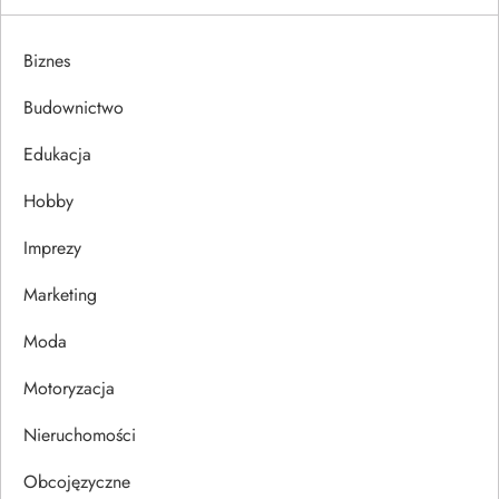
g
a
Biznes
c
Budownictwo
j
Edukacja
Hobby
a
Imprezy
w
Marketing
p
Moda
i
Motoryzacja
s
Nieruchomości
u
Obcojęzyczne