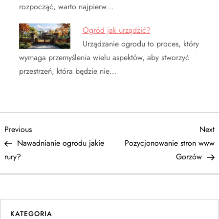
rozpocząć, warto najpierw…
Ogród jak urządzić?
Urządzanie ogrodu to proces, który
wymaga przemyślenia wielu aspektów, aby stworzyć
przestrzeń, która będzie nie…
N
Previous
N
Previous
Next
Post
P
Nawadnianie ogrodu jakie
Pozycjonowanie stron www
a
rury?
Gorzów
w
i
KATEGORIA