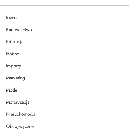
g
a
Biznes
c
Budownictwo
j
Edukacja
Hobby
a
Imprezy
w
Marketing
p
Moda
i
Motoryzacja
s
Nieruchomości
u
Obcojęzyczne