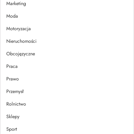
Marketing
p
Moda
i
Motoryzacja
s
Nieruchomości
u
Obcojęzyczne
Praca
Prawo
Przemysł
Rolnictwo
Sklepy
Sport