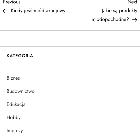
N
Previous
N
Previous
Next
Post
P
Kiedy jeść miód akacjowy
Jakie są produkty
a
miodopochodne?
w
i
KATEGORIA
g
a
Biznes
c
Budownictwo
j
Edukacja
Hobby
a
Imprezy
w