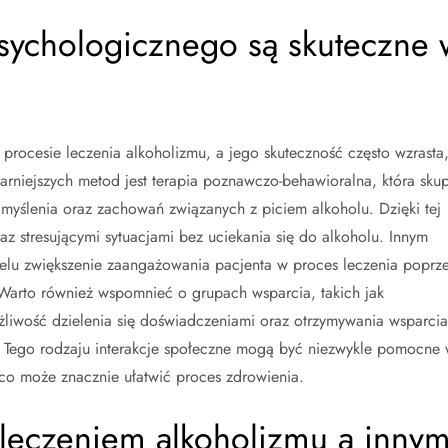
psychologicznego są skuteczne 
rocesie leczenia alkoholizmu, a jego skuteczność często wzrasta
larniejszych metod jest terapia poznawczo-behawioralna, która skup
 myślenia oraz zachowań związanych z piciem alkoholu. Dzięki tej
raz stresującymi sytuacjami bez uciekania się do alkoholu. Innym
celu zwiększenie zaangażowania pacjenta w proces leczenia poprz
Warto również wspomnieć o grupach wsparcia, takich jak
liwość dzielenia się doświadczeniami oraz otrzymywania wsparcia
 Tego rodzaju interakcje społeczne mogą być niezwykle pomocne
co może znacznie ułatwić proces zdrowienia.
 leczeniem alkoholizmu a innym