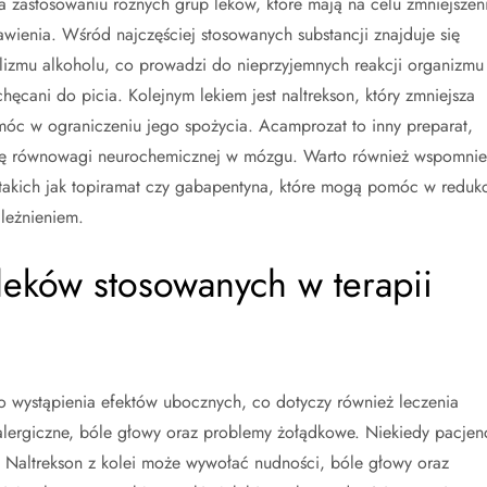
a zastosowaniu różnych grup leków, które mają na celu zmniejszen
wienia. Wśród najczęściej stosowanych substancji znajduje się
olizmu alkoholu, co prowadzi do nieprzyjemnych reakcji organizmu
hęcani do picia. Kolejnym lekiem jest naltrekson, który zmniejsza
óc w ograniczeniu jego spożycia. Acamprozat to inny preparat,
zację równowagi neurochemicznej w mózgu. Warto również wspomni
takich jak topiramat czy gabapentyna, które mogą pomóc w redukc
leżnieniem.
 leków stosowanych w terapii
ko wystąpienia efektów ubocznych, co dotyczy również leczenia
lergiczne, bóle głowy oraz problemy żołądkowe. Niekiedy pacjen
. Naltrekson z kolei może wywołać nudności, bóle głowy oraz