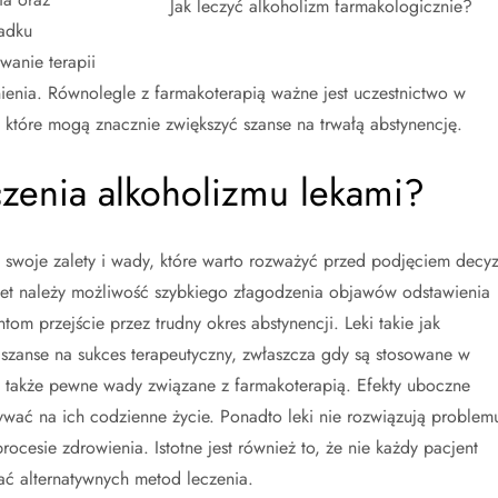
Jak leczyć alkoholizm farmakologicznie?
adku
anie terapii
ienia. Równolegle z farmakoterapią ważne jest uczestnictwo w
 które mogą znacznie zwiększyć szanse na trwałą abstynencję.
eczenia alkoholizmu lekami?
swoje zalety i wady, które warto rozważyć przed podjęciem decyz
alet należy możliwość szybkiego złagodzenia objawów odstawienia
tom przejście przez trudny okres abstynencji. Leki takie jak
 szanse na sukces terapeutyczny, zwłaszcza gdy są stosowane w
eją także pewne wady związane z farmakoterapią. Efekty uboczne
ywać na ich codzienne życie. Ponadto leki nie rozwiązują problem
ocesie zdrowienia. Istotne jest również to, że nie każdy pacjent
ać alternatywnych metod leczenia.