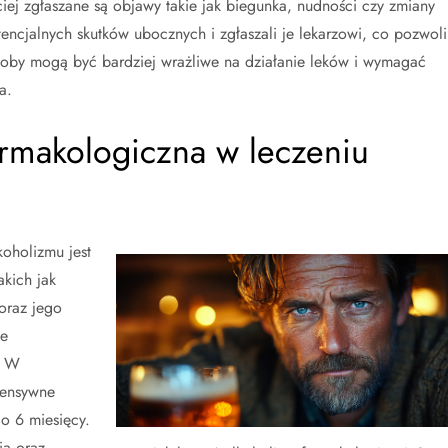
ej zgłaszane są objawy takie jak biegunka, nudności czy zmiany
tencjalnych skutków ubocznych i zgłaszali je lekarzowi, co pozwoli
osoby mogą być bardziej wrażliwe na działanie leków i wymagać
a.
farmakologiczna w leczeniu
koholizmu jest
akich jak
oraz jego
ie
. W
ntensywne
o 6 miesięcy.
ia oraz