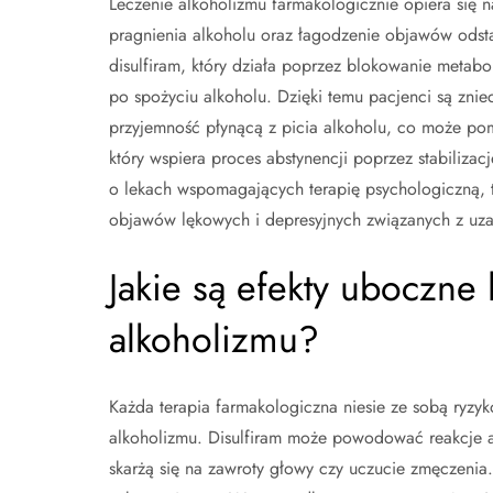
Leczenie alkoholizmu farmakologicznie opiera się n
pragnienia alkoholu oraz łagodzenie objawów odsta
disulfiram, który działa poprzez blokowanie metab
po spożyciu alkoholu. Dzięki temu pacjenci są zniec
przyjemność płynącą z picia alkoholu, co może pom
który wspiera proces abstynencji poprzez stabili
o lekach wspomagających terapię psychologiczną, 
objawów lękowych i depresyjnych związanych z uza
Jakie są efekty uboczne
alkoholizmu?
Każda terapia farmakologiczna niesie ze sobą ryzy
alkoholizmu. Disulfiram może powodować reakcje a
skarżą się na zawroty głowy czy uczucie zmęczenia