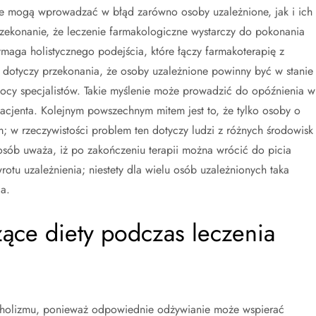
óre mogą wprowadzać w błąd zarówno osoby uzależnione, jak i ich
przekonanie, że leczenie farmakologiczne wystarczy do pokonania
ymaga holistycznego podejścia, które łączy farmakoterapię z
 dotyczy przekonania, że osoby uzależnione powinny być w stanie
cy specjalistów. Takie myślenie może prowadzić do opóźnienia w
acjenta. Kolejnym powszechnym mitem jest to, że tylko osoby o
m; w rzeczywistości problem ten dotyczy ludzi z różnych środowisk 
 osób uważa, iż po zakończeniu terapii można wrócić do picia
otu uzależnienia; niestety dla wielu osób uzależnionych taka
a.
zące diety podczas leczenia
lkoholizmu, ponieważ odpowiednie odżywianie może wspierać