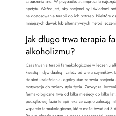
zaburzenia snu. W przypadku acamprozatu najczęści
apetytu. Ważne jest, aby pacjenci byli świadomi po
na dostosowanie terapii do ich potrzeb. Niektóre 
mniejszych dawek lub alternatywnych metod leczeni
Jak długo trwa terapia 
alkoholizmu?
Czas trwania terapii farmakologicznej w leczeniu al
kwestią indywidualną i zależy od wielu czynników, t
stopień uzależnienia, ogólny stan zdrowia pacjenta 
motywacja do zmiany stylu życia. Zazwyczaj leczen
farmakologiczne trwa od kilku miesięcy do kilku lat
początkowej fazie terapii lekarze często zalecają i
wsparcie farmakologiczne, które może trwać od 3 d
Po tym okresie następuje ocena skuteczności leczen