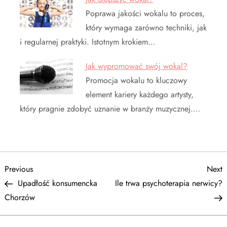
Poprawa jakości wokalu to proces,
który wymaga zarówno techniki, jak
i regularnej praktyki. Istotnym krokiem…
Jak wypromować swój wokal?
Promocja wokalu to kluczowy
element kariery każdego artysty,
który pragnie zdobyć uznanie w branży muzycznej.…
N
Previous
N
Previous
Next
Post
P
Upadłość konsumencka
Ile trwa psychoterapia nerwicy?
a
Chorzów
w