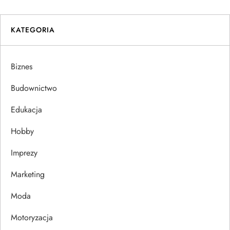
i
KATEGORIA
g
a
Biznes
c
Budownictwo
j
Edukacja
Hobby
a
Imprezy
w
Marketing
p
Moda
i
Motoryzacja