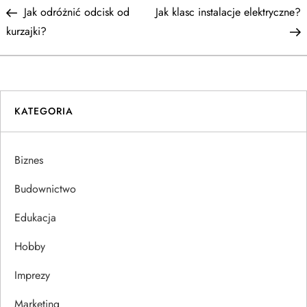
Post
P
Jak odróżnić odcisk od
Jak klasc instalacje elektryczne?
a
kurzajki?
w
i
KATEGORIA
g
a
Biznes
c
Budownictwo
j
Edukacja
Hobby
a
Imprezy
w
Marketing