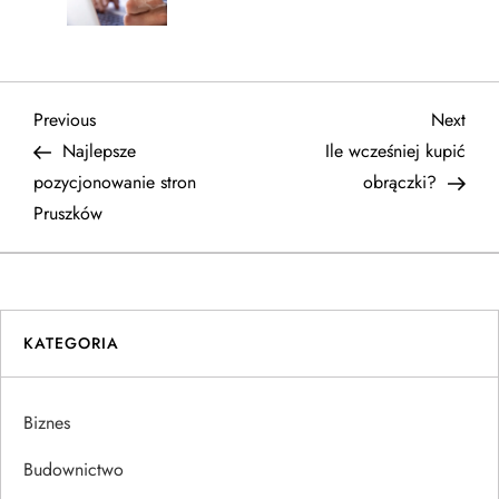
N
Previous
Next
Previous
Next
Post
Post
Najlepsze
Ile wcześniej kupić
a
pozycjonowanie stron
obrączki?
Pruszków
w
i
g
KATEGORIA
a
Biznes
c
Budownictwo
j