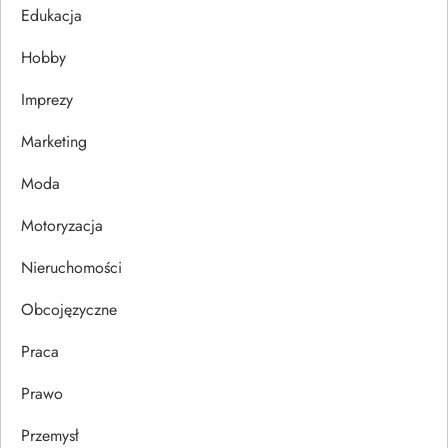
Edukacja
a
Hobby
w
Imprezy
p
Marketing
i
Moda
s
Motoryzacja
u
Nieruchomości
Obcojęzyczne
Praca
Prawo
Przemysł