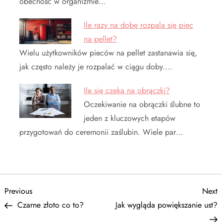
obecność w organizmie…
Ile razy na dobę rozpala się piec
na pellet?
Wielu użytkowników pieców na pellet zastanawia się,
jak często należy je rozpalać w ciągu doby.…
Ile się czeka na obrączki?
Oczekiwanie na obrączki ślubne to
jeden z kluczowych etapów
przygotowań do ceremonii zaślubin. Wiele par…
N
Previous
N
Previous
Next
Post
P
Czarne złoto co to?
Jak wygląda powiększanie ust?
a