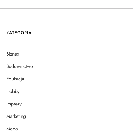
w
i
KATEGORIA
g
a
Biznes
c
Budownictwo
j
Edukacja
Hobby
a
Imprezy
w
Marketing
p
Moda