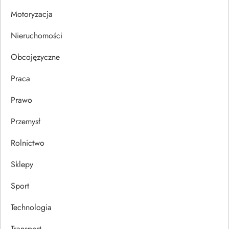
i
Motoryzacja
s
Nieruchomości
u
Obcojęzyczne
Praca
Prawo
Przemysł
Rolnictwo
Sklepy
Sport
Technologia
Transport