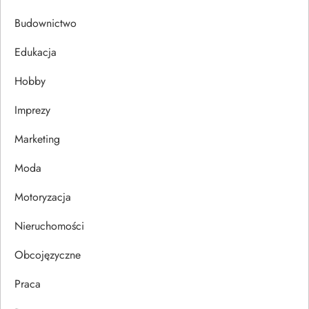
c
Budownictwo
j
Edukacja
Hobby
a
Imprezy
w
Marketing
p
Moda
i
Motoryzacja
s
Nieruchomości
u
Obcojęzyczne
Praca