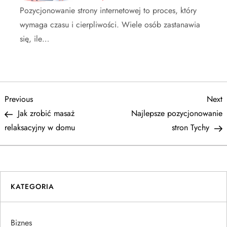
Pozycjonowanie strony internetowej to proces, który
wymaga czasu i cierpliwości. Wiele osób zastanawia
się, ile…
N
Previous
N
Previous
Next
Post
P
Jak zrobić masaż
Najlepsze pozycjonowanie
a
relaksacyjny w domu
stron Tychy
w
i
KATEGORIA
g
a
Biznes