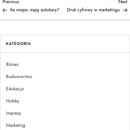
N
Previous
N
Previous
Next
Post
P
Ile miejsc mają autokary?
Druk cyfrowy w marketingu
a
w
i
KATEGORIA
g
Biznes
a
Budownictwo
c
Edukacja
j
Hobby
a
Imprezy
w
Marketing