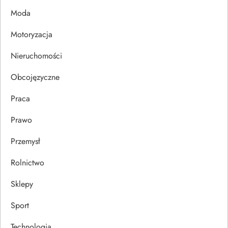
p
Moda
Motoryzacja
i
Nieruchomości
s
Obcojęzyczne
u
Praca
Prawo
Przemysł
Rolnictwo
Sklepy
Sport
Technologia