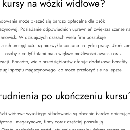
 kursy na wózki widłowe?
ładowania może okazać się bardzo opłacalna dla osób
gazynowej. Posiadanie odpowiednich uprawnień zwiększa szanse n
stanowisk. W dzisiejszych czasach wiele firm poszukuje
 ich umiejętności są niezwykle cenione na rynku pracy. Ukończen
 – osoby z certyfikatami mają większe możliwości awansu oraz
acji. Ponadto, wiele przedsiębiorstw oferuje dodatkowe benefity
ługi sprzętu magazynowego, co może przełożyć się na lepsze
trudnienia po ukończeniu kursu
wózki widłowe wysokiego składowania są obecnie bardzo obiecując
tyczne i magazynowe, firmy coraz częściej poszukują
soby posiadające certyfikaty mają znacznie większe szanse na