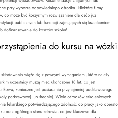
 kompetencji wykładowców. Rekomendacje znajomych lub
ne przy wyborze odpowiedniego ośrodka. Niektóre firmy
ów, co może być korzystnym rozwiązaniem dla osób już
stytucji publicznych lub fundacji zajmujących się kształceniem
ub dofinansowanie do kosztów szkoleń.
rzystąpienia do kursu na wózki
o składowania wiąże się z pewnymi wymaganiami, które należy
tkim uczestnicy muszą mieć ukończone 18 lat, co jest
tkowo, konieczne jest posiadanie przynajmniej podstawowego
zkoły podstawowej lub średniej. Wiele ośrodków szkoleniowych
nia lekarskiego potwierdzającego zdolność do pracy jako operato
u oraz ogólnego stanu zdrowia, co jest kluczowe dla