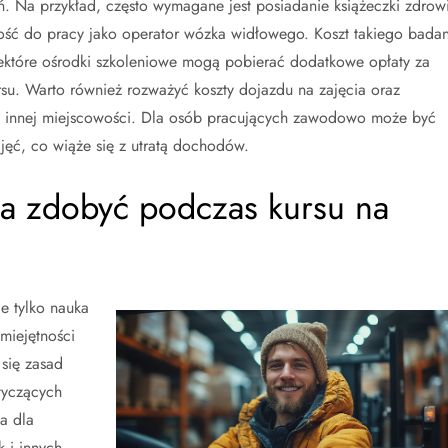
. Na przykład, często wymagane jest posiadanie książeczki zdrow
ość do pracy jako operator wózka widłowego. Koszt takiego badan
które ośrodki szkoleniowe mogą pobierać dodatkowe opłaty za
ursu. Warto również rozważyć koszty dojazdu na zajęcia oraz
 w innej miejscowości. Dla osób pracujących zawodowo może być
jęć, co wiąże się z utratą dochodów.
na zdobyć podczas kursu na
e tylko nauka
miejętności
 się zasad
tyczących
a dla
 i innych