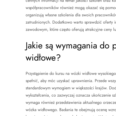
cennych informacji na temat jakości szkoleń oraz
współpracowników również mogą okazać się pomoc
organizują własne szkolenia dla swoich pracownik
zatrudnionych. Dodatkowo warto sprawdzić oferty in
zawodowym, które często oferują atrakcyjne ceny l
Jakie są wymagania do p
widłowe?
Przystąpienie do kursu na wózki widłowe wysokieg
spełnić, aby móc uzyskać uprawnienia. Przede wszys
standardowym wymogiem w większości krajów. Doda
wykształcenia, co zazwyczaj oznacza ukończenie s
wymaga również przedstawienia aktualnego orzecze
wózka widłowego. Badania te obejmują ocenę wzrok