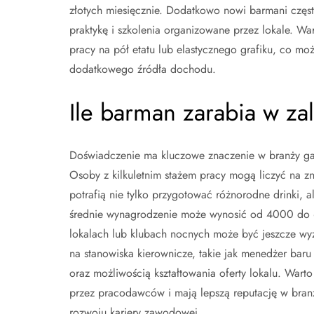
złotych miesięcznie. Dodatkowo nowi barmani często
praktykę i szkolenia organizowane przez lokale. Wa
pracy na pół etatu lub elastycznego grafiku, co mo
dodatkowego źródła dochodu.
Ile barman zarabia w z
Doświadczenie ma kluczowe znaczenie w branży g
Osoby z kilkuletnim stażem pracy mogą liczyć na z
potrafią nie tylko przygotować różnorodne drinki, a
średnie wynagrodzenie może wynosić od 4000 do 6
lokalach lub klubach nocnych może być jeszcze wy
na stanowiska kierownicze, takie jak menedżer baru
oraz możliwością kształtowania oferty lokalu. Wart
przez pracodawców i mają lepszą reputację w bran
rozwoju kariery zawodowej.