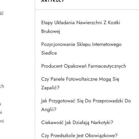
ARTYKUŁY
ść
Etapy Układania Nawierzchni Z Kostki
Brukowej
Pozycjonowanie Sklepu Internetowego
Siedlce
Producent Opakowań Farmaceutycznych
Czy Panele Fotowoltaiczne Mogą Się
ch
Zapalić?
Jak Przygotować Się Do Przeprowadzki Do
s
Anglii?
i
ni
Ciekawość Jak Działają Narkotyki?
Czy Przedszkole Jest Obowiązkowe?