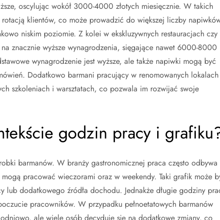
niższe, oscylując wokół 3000-4000 złotych miesięcznie. W takich
 rotacją klientów, co może prowadzić do większej liczby napiwków
kowo niskim poziomie. Z kolei w ekskluzywnych restauracjach czy
 na znacznie wyższe wynagrodzenia, sięgające nawet 6000-8000
odstawowe wynagrodzenie jest wyższe, ale także napiwki mogą być
amówień. Dodatkowo barmani pracujący w renomowanych lokalach
ch szkoleniach i warsztatach, co pozwala im rozwijać swoje
ntekście godzin pracy i grafiku
zarobki barmanów. W branży gastronomicznej praca często odbywa
i mogą pracować wieczorami oraz w weekendy. Taki grafik może b
acy lub dodatkowego źródła dochodu. Jednakże długie godziny pra
poczucie pracowników. W przypadku pełnoetatowych barmanów
godniowo, ale wiele osób decyduje się na dodatkowe zmiany, co