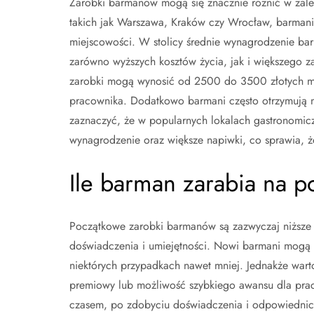
Zarobki barmanów mogą się znacznie różnić w zależ
takich jak Warszawa, Kraków czy Wrocław, barmani
miejscowości. W stolicy średnie wynagrodzenie bar
zarówno wyższych kosztów życia, jak i większego z
zarobki mogą wynosić od 2500 do 3500 złotych mie
pracownika. Dodatkowo barmani często otrzymują n
zaznaczyć, że w popularnych lokalach gastronomic
wynagrodzenie oraz większe napiwki, co sprawia, że
Ile barman zarabia na p
Początkowe zarobki barmanów są zazwyczaj niższe n
doświadczenia i umiejętności. Nowi barmani mogą 
niektórych przypadkach nawet mniej. Jednakże warto
premiowy lub możliwość szybkiego awansu dla pra
czasem, po zdobyciu doświadczenia i odpowiednic