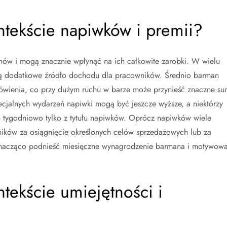
ntekście napiwków i premii?
ów i mogą znacznie wpłynąć na ich całkowite zarobki. W wielu
wią dodatkowe źródło dochodu dla pracowników. Średnio barman
ówienia, co przy dużym ruchu w barze może przynieść znaczne su
cjalnych wydarzeń napiwki mogą być jeszcze wyższe, a niektórzy
ch tygodniowo tylko z tytułu napiwków. Oprócz napiwków wiele
ików za osiągnięcie określonych celów sprzedażowych lub za
 znacząco podnieść miesięczne wynagrodzenie barmana i motywow
ntekście umiejętności i