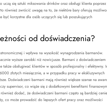
 uczą się sztuki miksowania drinków oraz obsługi klienta poprzez
rto również zwrócić uwagę na to, że niektóre bary oferują możliwo
że być korzystne dla osób uczących się lub poszukujących
ależności od doświadczenia?
astronomicznej i wpływa na wysokość wynagrodzenia barmanów.
nacznie wyższe zarobki niż nowicjusze. Barmani z doświadczeniem
le także obsługiwać klientów w sposób profesjonalny i efektywny. I
000 złotych miesięcznie, a w przypadku pracy w ekskluzywnych
ższe. Doświadczeni barmani mają również większe szanse na awan
 czy supervisor, co wiąże się z dodatkowymi benefitami finansowym
o również dodać, że doświadczeni barmani często są bardziej cenie
ży, co może prowadzić do lepszych ofert pracy oraz możliwości