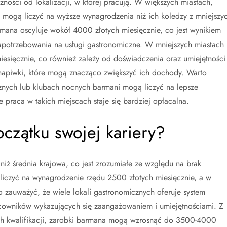
ności od lokalizacji, w której pracują. W większych miastach,
 mogą liczyć na wyższe wynagrodzenia niż ich koledzy z mniejszy
mana oscyluje wokół 4000 złotych miesięcznie, co jest wynikiem
apotrzebowania na usługi gastronomiczne. W mniejszych miastach
sięcznie, co również zależy od doświadczenia oraz umiejętności
apiwki, które mogą znacząco zwiększyć ich dochody. Warto
znych lub klubach nocnych barmani mogą liczyć na lepsze
 praca w takich miejscach staje się bardziej opłacalna.
oczątku swojej kariery?
iż średnia krajowa, co jest zrozumiałe ze względu na brak
liczyć na wynagrodzenie rzędu 2500 złotych miesięcznie, a w
 zauważyć, że wiele lokali gastronomicznych oferuje system
cowników wykazujących się zaangażowaniem i umiejętnościami. Z
h kwalifikacji, zarobki barmana mogą wzrosnąć do 3500-4000