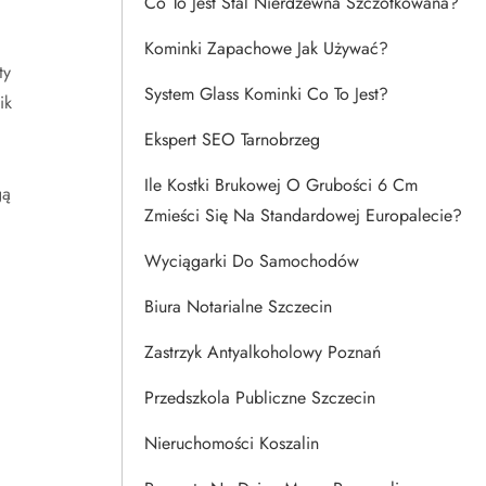
Co To Jest Stal Nierdzewna Szczotkowana?
Kominki Zapachowe Jak Używać?
ty
System Glass Kominki Co To Jest?
ik
Ekspert SEO Tarnobrzeg
Ile Kostki Brukowej O Grubości 6 Cm
gą
Zmieści Się Na Standardowej Europalecie?
Wyciągarki Do Samochodów
Biura Notarialne Szczecin
Zastrzyk Antyalkoholowy Poznań
Przedszkola Publiczne Szczecin
Nieruchomości Koszalin