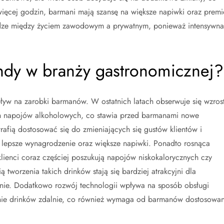
ęcej godzin, barmani mają szansę na większe napiwki oraz premi
dze między życiem zawodowym a prywatnym, ponieważ intensywna
endy w branży gastronomicznej?
ływ na zarobki barmanów. W ostatnich latach obserwuje się wzros
ych napojów alkoholowych, co stawia przed barmanami nowe
rafią dostosować się do zmieniających się gustów klientów i
 lepsze wynagrodzenie oraz większe napiwki. Ponadto rosnąca
ienci coraz częściej poszukują napojów niskokalorycznych czy
 tworzenia takich drinków stają się bardziej atrakcyjni dla
ie. Dodatkowo rozwój technologii wpływa na sposób obsługi
anie drinków zdalnie, co również wymaga od barmanów dostosowan