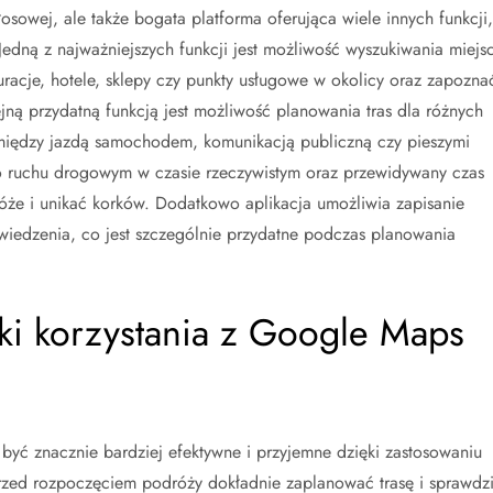
osowej, ale także bogata platforma oferująca wiele innych funkcji,
edną z najważniejszych funkcji jest możliwość wyszukiwania miejsc
uracje, hotele, sklepy czy punkty usługowe w okolicy oraz zapozna
ejną przydatną funkcją jest możliwość planowania tras dla różnych
między jazdą samochodem, komunikacją publiczną czy pieszymi
o ruchu drogowym w czasie rzeczywistym oraz przewidywany czas
óże i unikać korków. Dodatkowo aplikacja umożliwia zapisanie
dwiedzenia, co jest szczególnie przydatne podczas planowania
yki korzystania z Google Maps
yć znacznie bardziej efektywne i przyjemne dzięki zastosowaniu
 przed rozpoczęciem podróży dokładnie zaplanować trasę i sprawdz