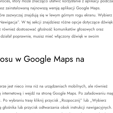
oces, który może znacząco ułatwić korzystanie z aplikacji podcza
masz zainstalowaną najnowszą wersję aplikacji Google Maps.
które zazwyczaj znajdują się w lewym górnym rogu ekranu. Wybierz
„Nawigacja”. W tej sekcji znajdziesz różne opcje dotyczące dźwięk
sz również dostosować głośność komunikatów głosowych oraz
 działał poprawnie, musisz mieć włączony dźwięk w swoim
głosu w Google Maps na
ze jest nieco inna niż na urządzeniach mobilnych, ale również
ę internetową i wejdź na stronę Google Maps. Po załadowaniu ma
 Po wybraniu trasy kliknij przycisk „Rozpocznij” lub „Wybierz
głośnika lub przycisk odtwarzania obok instrukcji nawigacyjnych.