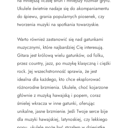
na mniejszą liczbę strun i mniejszy rozmiar gryfu.
Ukulele świetnie nadaje się do akompaniamentu
do śpiewu, grania popularnych piosenek, czy
tworzenia muzyki na spotkania towarzyskie.
Warto również zastanowić się nad gatunkami
muzycznymi, które najbardziej Cię interesują.
Gitara jest królową wielu gatunków, od folku,
przez country, jazz, po muzykę klasyczną i ciężki
rock. Jej wszechstronność sprawia, że jest
idealna dla każdego, kto chce eksplorować
różnorodne brzmienia. Ukulele, choć kojarzone
głównie z muzyką hawajską i popem, coraz
śmielej wkracza w inne gatunki, oferując
unikalne, jasne brzmienie. Jeśli Twoje serce bije
dla muzyki hawajskiej, latynoskiej, czy lekkiego
popu, ukulele może być strzałem w dziesiątkę.