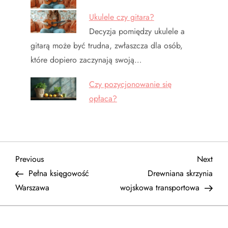
Ukulele czy gitara?
Decyzja pomiędzy ukulele a
gitarą może być trudna, zwłaszcza dla osób,
które dopiero zaczynają swoją…
Czy pozycjonowanie się
opłaca?
N
Previous
Next
Previous
Next
Post
Post
Pełna księgowość
Drewniana skrzynia
a
Warszawa
wojskowa transportowa
w