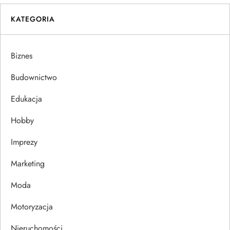
i
KATEGORIA
g
a
Biznes
c
Budownictwo
j
Edukacja
Hobby
a
Imprezy
w
Marketing
p
Moda
i
Motoryzacja
s
Nieruchomości