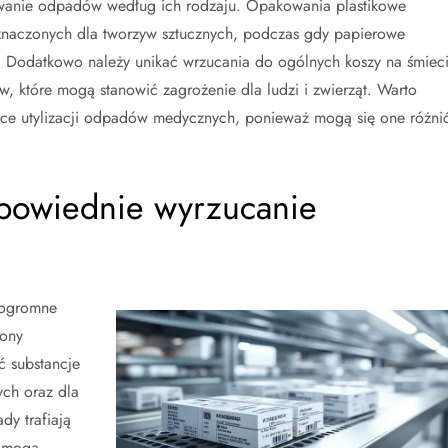
owanie odpadów według ich rodzaju. Opakowania plastikowe
znaczonych dla tworzyw sztucznych, podczas gdy papierowe
 Dodatkowo należy unikać wrzucania do ogólnych koszy na śmiec
, które mogą stanowić zagrożenie dla ludzi i zwierząt. Warto
ące utylizacji odpadów medycznych, ponieważ mogą się one różni
powiednie wyrzucanie
 ogromne
rony
 substancje
ych oraz dla
y trafiają
, mogą