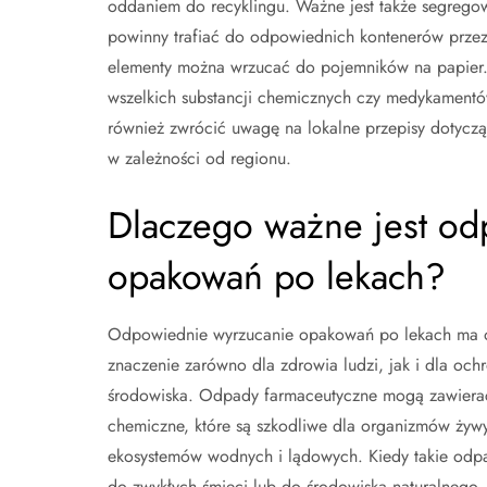
oddaniem do recyklingu. Ważne jest także segreg
powinny trafiać do odpowiednich kontenerów prze
elementy można wrzucać do pojemników na papier.
wszelkich substancji chemicznych czy medykamentów
również zwrócić uwagę na lokalne przepisy dotycz
w zależności od regionu.
Dlaczego ważne jest od
opakowań po lekach?
Odpowiednie wyrzucanie opakowań po lekach ma
znaczenie zarówno dla zdrowia ludzi, jak i dla och
środowiska. Odpady farmaceutyczne mogą zawierać
chemiczne, które są szkodliwe dla organizmów żyw
ekosystemów wodnych i lądowych. Kiedy takie odpad
do zwykłych śmieci lub do środowiska naturalnego