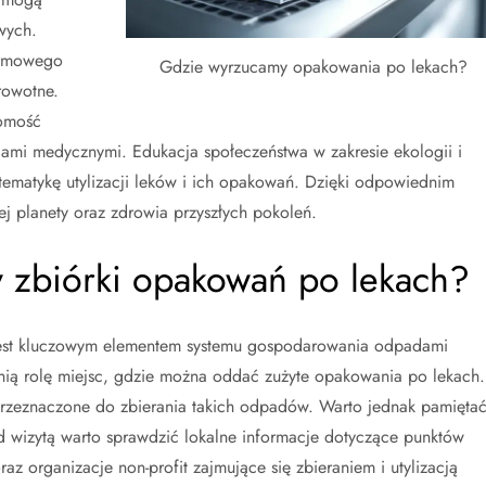
wych.
armowego
Gdzie wyrzucamy opakowania po lekach?
rowotne.
domość
mi medycznymi. Edukacja społeczeństwa w zakresie ekologii i
ematykę utylizacji leków i ich opakowań. Dzięki odpowiednim
j planety oraz zdrowia przyszłych pokoleń.
y zbiórki opakowań po lekach?
jest kluczowym elementem systemu gospodarowania odpadami
nią rolę miejsc, gdzie można oddać zużyte opakowania po lekach.
rzeznaczone do zbierania takich odpadów. Warto jednak pamiętać
ed wizytą warto sprawdzić lokalne informacje dotyczące punktów
oraz organizacje non-profit zajmujące się zbieraniem i utylizacją