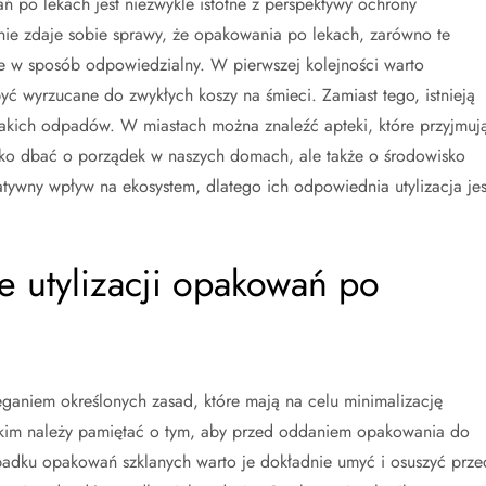
 po lekach jest niezwykle istotne z perspektywy ochrony
nie zdaje sobie sprawy, że opakowania po lekach, zarówno te
ne w sposób odpowiedzialny. W pierwszej kolejności warto
ć wyrzucane do zwykłych koszy na śmieci. Zamiast tego, istnieją
 takich odpadów. W miastach można znaleźć apteki, które przyjmuj
ylko dbać o porządek w naszych domach, ale także o środowisko
ywny wpływ na ekosystem, dlatego ich odpowiednia utylizacja jes
e utylizacji opakowań po
eganiem określonych zasad, które mają na celu minimalizację
kim należy pamiętać o tym, aby przed oddaniem opakowania do
ypadku opakowań szklanych warto je dokładnie umyć i osuszyć prze