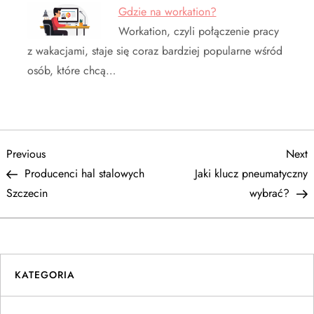
Gdzie na workation?
Workation, czyli połączenie pracy
z wakacjami, staje się coraz bardziej popularne wśród
osób, które chcą…
N
Previous
N
Previous
Next
Post
P
Producenci hal stalowych
Jaki klucz pneumatyczny
a
Szczecin
wybrać?
w
i
KATEGORIA
g