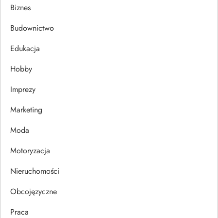
a
Biznes
c
Budownictwo
j
Edukacja
Hobby
a
Imprezy
w
Marketing
p
Moda
i
Motoryzacja
s
Nieruchomości
u
Obcojęzyczne
Praca