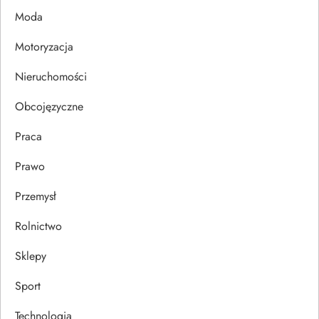
p
Moda
Motoryzacja
i
Nieruchomości
s
Obcojęzyczne
u
Praca
Prawo
Przemysł
Rolnictwo
Sklepy
Sport
Technologia