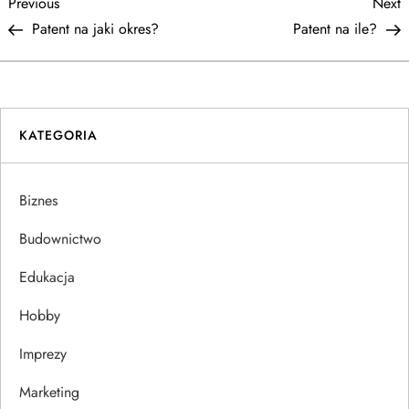
N
Previous
N
Previous
Next
Post
P
Patent na jaki okres?
Patent na ile?
a
w
i
KATEGORIA
g
Biznes
a
Budownictwo
c
Edukacja
j
Hobby
a
Imprezy
w
Marketing