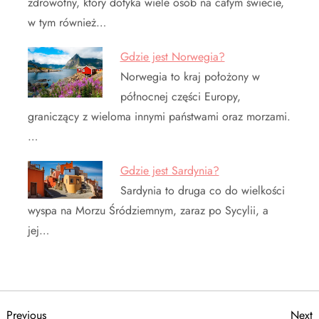
zdrowotny, który dotyka wiele osób na całym świecie,
w tym również…
Gdzie jest Norwegia?
Norwegia to kraj położony w
północnej części Europy,
graniczący z wieloma innymi państwami oraz morzami.
…
Gdzie jest Sardynia?
Sardynia to druga co do wielkości
wyspa na Morzu Śródziemnym, zaraz po Sycylii, a
jej…
Previous
N
Previous
Next