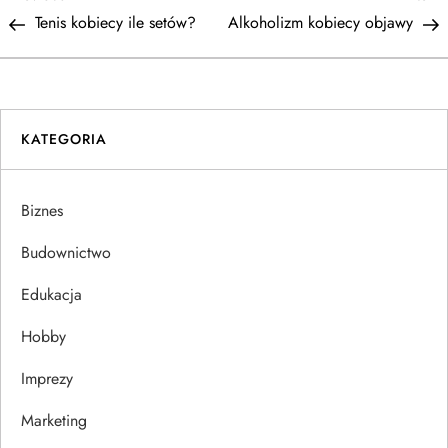
N
Post
P
Tenis kobiecy ile setów?
Alkoholizm kobiecy objawy
a
w
i
KATEGORIA
g
Biznes
a
Budownictwo
c
Edukacja
j
Hobby
a
Imprezy
w
Marketing