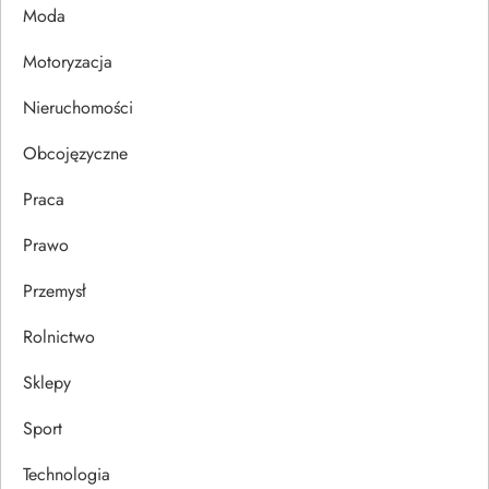
p
Moda
Motoryzacja
i
Nieruchomości
s
Obcojęzyczne
u
Praca
Prawo
Przemysł
Rolnictwo
Sklepy
Sport
Technologia