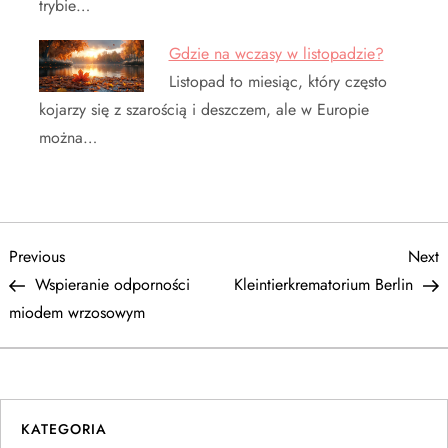
trybie…
Gdzie na wczasy w listopadzie?
Listopad to miesiąc, który często
kojarzy się z szarością i deszczem, ale w Europie
można…
N
Previous
N
Previous
Next
Post
P
Wspieranie odporności
Kleintierkrematorium Berlin
a
miodem wrzosowym
w
i
KATEGORIA