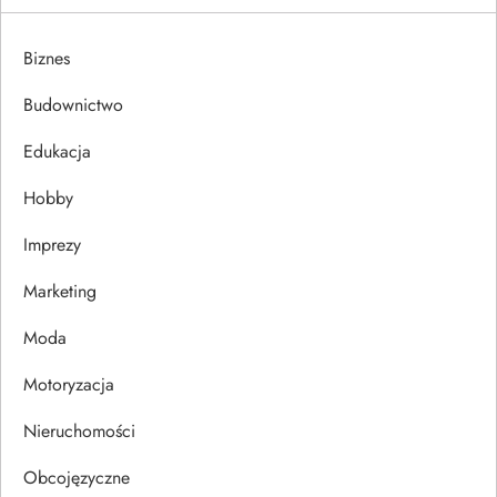
g
a
Biznes
c
Budownictwo
j
Edukacja
Hobby
a
Imprezy
w
Marketing
p
Moda
i
Motoryzacja
s
Nieruchomości
u
Obcojęzyczne