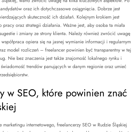
Śląskiej, warto zwrócić uwagę na kilka kluczowych aspektów. Po
 kandydatów oraz ich dotychczasowe osiągnięcia. Dobrze jest
wierdzających skuteczność ich działań. Kolejnym krokiem jest
pracy oraz strategii działania. Ważne jest, aby osoba ta miała
sugestie i zmiany ze strony klienta. Należy również zwrócić uwagę
współpraca opiera się na jasnej wymianie informacji i regularnym
az model rozliczeń – freelancer powinien być transparentny w tej
ług. Nie bez znaczenia jest także znajomość lokalnego rynku i
ieć świadomość trendów panujących w danym regionie oraz umieć
zedsiębiorstw.
dy w SEO, które powinien znać
kiej
e marketingu internetowego, freelancerzy SEO w Rudzie Śląskiej