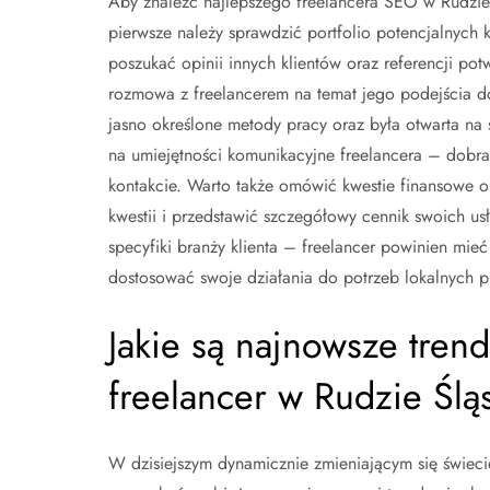
Aby znaleźć najlepszego freelancera SEO w Rudzie 
pierwsze należy sprawdzić portfolio potencjalnych
poszukać opinii innych klientów oraz referencji pot
rozmowa z freelancerem na temat jego podejścia do 
jasno określone metody pracy oraz była otwarta na 
na umiejętności komunikacyjne freelancera – dobra 
kontakcie. Warto także omówić kwestie finansowe or
kwestii i przedstawić szczegółowy cennik swoich us
specyfiki branży klienta – freelancer powinien m
dostosować swoje działania do potrzeb lokalnych pr
Jakie są najnowsze tren
freelancer w Rudzie Śląs
W dzisiejszym dynamicznie zmieniającym się świeci