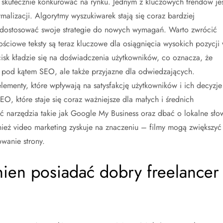
skutecznie konkurować na rynku. Jednym z kluczowych trendów jes
ymalizacji. Algorytmy wyszukiwarek stają się coraz bardziej
 dostosować swoje strategie do nowych wymagań. Warto zwrócić
ościowe teksty są teraz kluczowe dla osiągnięcia wysokich pozycji
isk kładzie się na doświadczenia użytkowników, co oznacza, że
 pod kątem SEO, ale także przyjazne dla odwiedzających.
ementy, które wpływają na satysfakcję użytkowników i ich decyzje
O, które staje się coraz ważniejsze dla małych i średnich
ć narzędzia takie jak Google My Business oraz dbać o lokalne sło
nież video marketing zyskuje na znaczeniu – filmy mogą zwiększyć
wanie strony.
nien posiadać dobry freelancer