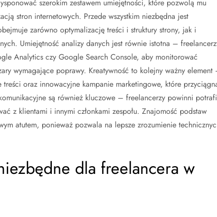
dysponować szerokim zestawem umiejętności, które pozwolą mu
acją stron internetowych. Przede wszystkim niezbędna jest
jmuje zarówno optymalizację treści i struktury strony, jak i
nych. Umiejętność analizy danych jest równie istotna – freelancerz
Google Analytics czy Google Search Console, aby monitorować
szary wymagające poprawy. Kreatywność to kolejny ważny element
e treści oraz innowacyjne kampanie marketingowe, które przyciągn
komunikacyjne są również kluczowe – freelancerzy powinni potraf
ać z klientami i innymi członkami zespołu. Znajomość podstaw
m atutem, ponieważ pozwala na lepsze zrozumienie technicznyc
niezbędne dla freelancera w