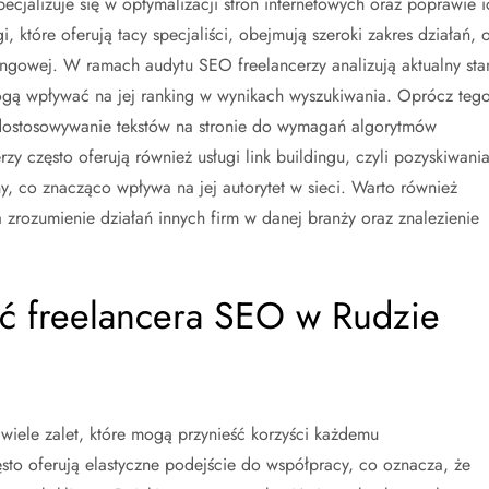
ecjalizuje się w optymalizacji stron internetowych oraz poprawie i
 które oferują tacy specjaliści, obejmują szeroki zakres działań, 
ingowej. W ramach audytu SEO freelancerzy analizują aktualny sta
 mogą wpływać na jej ranking w wynikach wyszukiwania. Oprócz teg
a dostosowywanie tekstów na stronie do wymagań algorytmów
y często oferują również usługi link buildingu, czyli pozyskiwani
, co znacząco wpływa na jej autorytet w sieci. Warto również
 zrozumienie działań innych firm w danej branży oraz znalezienie
ić freelancera SEO w Rudzie
wiele zalet, które mogą przynieść korzyści każdemu
ęsto oferują elastyczne podejście do współpracy, co oznacza, że