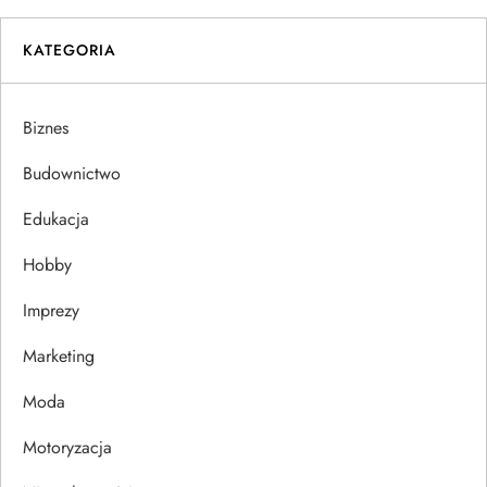
i
KATEGORIA
g
a
Biznes
c
Budownictwo
j
Edukacja
Hobby
a
Imprezy
w
Marketing
p
Moda
i
Motoryzacja
s