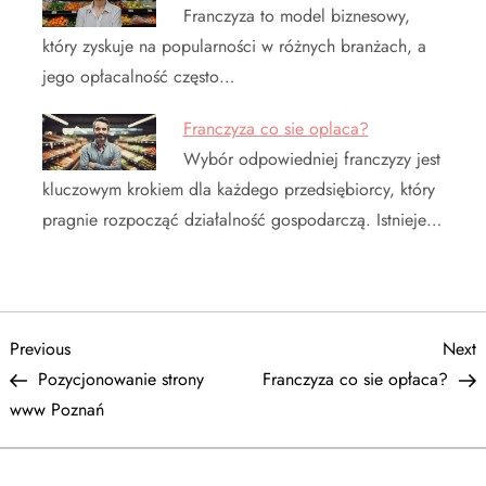
Franczyza to model biznesowy,
który zyskuje na popularności w różnych branżach, a
jego opłacalność często…
Franczyza co sie oplaca?
Wybór odpowiedniej franczyzy jest
kluczowym krokiem dla każdego przedsiębiorcy, który
pragnie rozpocząć działalność gospodarczą. Istnieje…
N
Previous
N
Previous
Next
Post
P
Pozycjonowanie strony
Franczyza co sie opłaca?
a
www Poznań
w