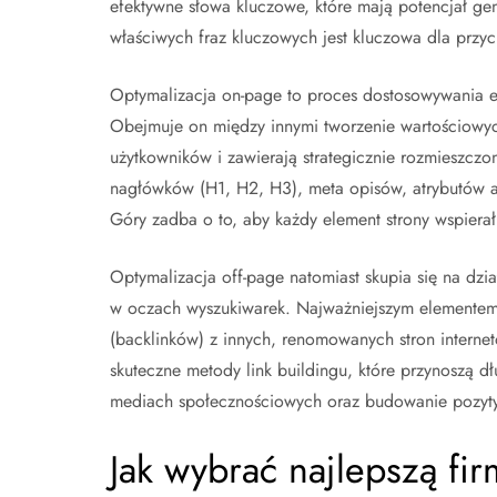
efektywne słowa kluczowe, które mają potencjał g
właściwych fraz kluczowych jest kluczowa dla przy
Optymalizacja on-page to proces dostosowywania el
Obejmuje on między innymi tworzenie wartościowych
użytkowników i zawierają strategicznie rozmieszcz
nagłówków (H1, H2, H3), meta opisów, atrybutów a
Góry zadba o to, aby każdy element strony wspierał
Optymalizacja off-page natomiast skupia się na dzia
w oczach wyszukiwarek. Najważniejszym elementem 
(backlinków) z innych, renomowanych stron internet
skuteczne metody link buildingu, które przynoszą d
mediach społecznościowych oraz budowanie pozyty
Jak wybrać najlepszą fi