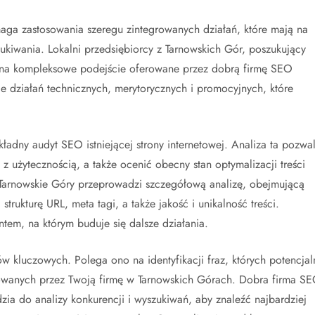
aga zastosowania szeregu zintegrowanych działań, które mają na
kiwania. Lokalni przedsiębiorcy z Tarnowskich Gór, poszukujący
 na kompleksowe podejście oferowane przez dobrą firmę SEO
e działań technicznych, merytorycznych i promocyjnych, które
ładny audyt SEO istniejącej strony internetowej. Analiza ta pozwa
z użytecznością, a także ocenić obecny stan optymalizacji treści
Tarnowskie Góry przeprowadzi szczegółową analizę, obejmującą
rukturę URL, meta tagi, a także jakość i unikalność treści.
em, na którym buduje się dalsze działania.
 kluczowych. Polega ono na identyfikacji fraz, których potencjal
erowanych przez Twoją firmę w Tarnowskich Górach. Dobra firma S
ia do analizy konkurencji i wyszukiwań, aby znaleźć najbardziej