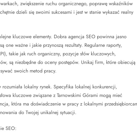
kiwarkach, zwiększenie ruchu organicznego, poprawę wskaźników
ętnie dzieli się swoimi sukcesami i jest w stanie wykazać realny
kolejne kluczowe elementy. Dobra agencja SEO powinna jasno
ą one ważne i jakie przynoszą rezultaty. Regularne raporty,
PI), takie jak ruch organiczny, pozycje słów kluczowych,
dów, są niezbędne do oceny postępów. Unikaj firm, które obiecują
pisywać swoich metod pracy.
rozumiała lokalny rynek. Specyfika lokalnej konkurencji,
 słowa kluczowe związane z Tarnowskimi Górami mogą mieć
cja, która ma doświadczenie w pracy z lokalnymi przedsiębiorcam
nowania do Twojej unikalnej sytuacji.
mie SEO: