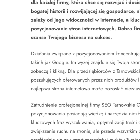
dla każdej firmy, która chce się rozwijać i doc
bogatej historii i rozwijającej się gospodarce,
zależy od jego widoczności w internecie, a klu
pozycjonowanie stron internetowych. Dobra fi
szanse Twojego biznesu na sukces.
Działania związane z pozycjonowaniem koncentrują 
takich jak Google. Im wyżej znajduje się Twoja stro
zobaczą i klikną. Dla przedsiębiorców z Tarnowski
poszukujących oferowanych przez nich produktów lu
najlepsza strona internetowa może pozostać nieza
Zatrudnienie profesjonalnej firmy SEO Tarnowskie Gó
pozycjonowania posiadają wiedzę i narzędzia niezb
kluczowych fraz wyszukiwania, optymalizacji treści 
zwiększenie ruchu na stronie, ale przede wszystkim
przekładają się na wzrost sprzedaży i zysków Twoje