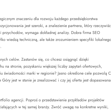
tegicznym znaczeniu dla rozwoju każdego przedsiębiorstwa
ycjonowania jest szeroki, a znalezienie partnera, który rzeczywiśc
e i przychodów, wymaga dokładnej analizy. Dobra firma SEO
lko wiedzą techniczną, ale także zrozumieniem specyfiki lokalneg
.
nych celów. Zastanów się, co chcesz osiągnąć dzięki
u na stronie, pozyskaniu większej liczby zapytań ofertowych,
u świadomości marki w regionie? Jasno określone cele pozwolą C
 Góry jest w stanie je zrealizować i czy jej oferta jest dopasowana
tfolio agencji. Poproś o przedstawienie przykładów projektów
iałających w tej samej branży. Zwróć uwagę na konkretne wyniki,