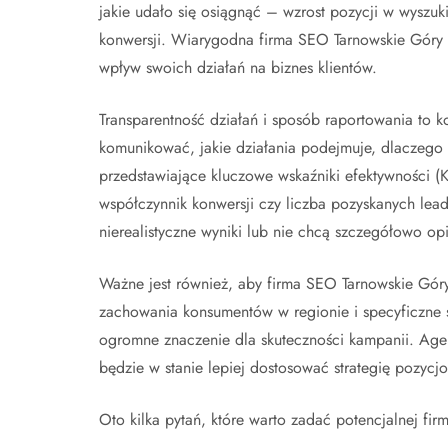
jakie udało się osiągnąć – wzrost pozycji w wyszu
konwersji. Wiarygodna firma SEO Tarnowskie Góry ch
wpływ swoich działań na biznes klientów.
Transparentność działań i sposób raportowania to 
komunikować, jakie działania podejmuje, dlaczego s
przedstawiające kluczowe wskaźniki efektywności (K
współczynnik konwersji czy liczba pozyskanych lea
nierealistyczne wyniki lub nie chcą szczegółowo o
Ważne jest również, aby firma SEO Tarnowskie Góry 
zachowania konsumentów w regionie i specyficzne
ogromne znaczenie dla skuteczności kampanii. Agen
będzie w stanie lepiej dostosować strategię pozycjo
Oto kilka pytań, które warto zadać potencjalnej fir