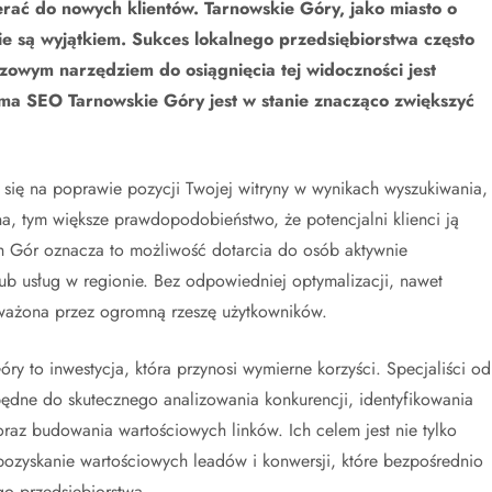
ierać do nowych klientów. Tarnowskie Góry, jako miasto o
 nie są wyjątkiem. Sukces lokalnego przedsiębiorstwa często
czowym narzędziem do osiągnięcia tej widoczności jest
rma SEO Tarnowskie Góry jest w stanie znacząco zwiększyć
się na poprawie pozycji Twojej witryny w wynikach wyszukiwania,
na, tym większe prawdopodobieństwo, że potencjalni klienci ją
ch Gór oznacza to możliwość dotarcia do osób aktywnie
b usług w regionie. Bez odpowiedniej optymalizacji, nawet
uważona przez ogromną rzeszę użytkowników.
ry to inwestycja, która przynosi wymierne korzyści. Specjaliści od
ędne do skutecznego analizowania konkurencji, identyfikowania
oraz budowania wartościowych linków. Ich celem jest nie tylko
 pozyskanie wartościowych leadów i konwersji, które bezpośrednio
go przedsiębiorstwa.