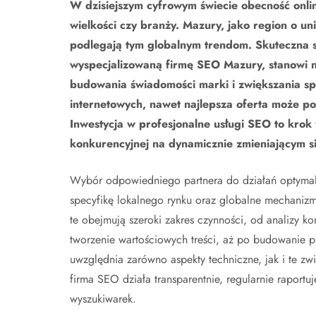
W dzisiejszym cyfrowym świecie obecność onlin
wielkości czy branży. Mazury, jako region o u
podlegają tym globalnym trendom. Skuteczna s
wyspecjalizowaną firmę SEO Mazury, stanowi ni
budowania świadomości marki i zwiększania s
internetowych, nawet najlepsza oferta może p
Inwestycja w profesjonalne usługi SEO to kro
konkurencyjnej na dynamicznie zmieniającym si
Wybór odpowiedniego partnera do działań optymali
specyfikę lokalnego rynku oraz globalne mechanizmy 
te obejmują szeroki zakres czynności, od analizy ko
tworzenie wartościowych treści, aż po budowanie pro
uwzględnia zarówno aspekty techniczne, jak i te z
firma SEO działa transparentnie, regularnie raportu
wyszukiwarek.