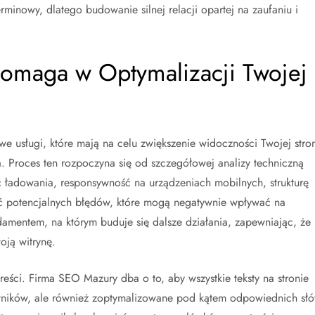
minowy, dlatego budowanie silnej relacji opartej na zaufaniu i
omaga w Optymalizacji Twojej
e usługi, które mają na celu zwiększenie widoczności Twojej stro
. Proces ten rozpoczyna się od szczegółowej analizy techniczną
ść ładowania, responsywność na urządzeniach mobilnych, strukturę
ść potencjalnych błędów, które mogą negatywnie wpływać na
damentem, na którym buduje się dalsze działania, zapewniając, że
oją witrynę.
eści. Firma SEO Mazury dba o to, aby wszystkie teksty na stronie
kowników, ale również zoptymalizowane pod kątem odpowiednich sł