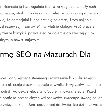
 Internecie jest szczególnie istotna ze względu na duży ruch
noclegów, atrakcji czy restauracji właśnie poprzez wyszukiwarki
, że potencjalni klienci trafiają na ofertę, która najlepiej
st rezerwacji i zamówień. To właśnie dlatego współpraca z
ierne korzyści, pozwalając na dotarcie do szerszej grupy
kalnym, a nawet krajowym.
Firmę SEO na Mazurach Dla
ces, który wymaga starannego rozważenia kilku kluczowych
 która obiecuje wysokie pozycje w wynikach wyszukiwania, ale o
i potrafi wdrożyć skuteczną, długoterminową strategię. Przed
ć portfolio potencjalnych wykonawców, zwracając uwagę na ich
 te związane z branżami podobnymi do Twojej lub działającymi w