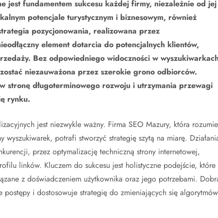
e jest fundamentem sukcesu każdej firmy, niezależnie od jej
nikalnym potencjale turystycznym i biznesowym, również
trategia pozycjonowania, realizowana przez
eodłączny element dotarcia do potencjalnych klientów,
przedaży. Bez odpowiedniego widoczności w wyszukiwarkac
ozostać niezauważona przez szerokie grono odbiorców.
k w stronę długoterminowego rozwoju i utrzymania przewagi
ę rynku.
zacyjnych jest niezwykle ważny. Firma SEO Mazury, która rozumie
wyszukiwarek, potrafi stworzyć strategię szytą na miarę. Działani
nkurencji, przez optymalizację techniczną strony internetowej,
filu linków. Kluczem do sukcesu jest holistyczne podejście, które
wiązane z doświadczeniem użytkownika oraz jego potrzebami. Dobr
je postępy i dostosowuje strategię do zmieniających się algorytmów