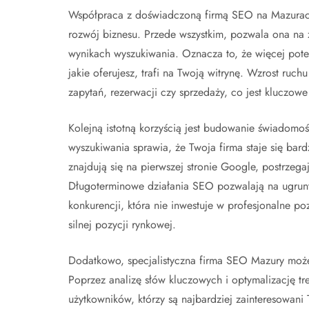
Współpraca z doświadczoną firmą SEO na Mazurach 
rozwój biznesu. Przede wszystkim, pozwala ona na 
wynikach wyszukiwania. Oznacza to, że więcej poten
jakie oferujesz, trafi na Twoją witrynę. Wzrost ruc
zapytań, rezerwacji czy sprzedaży, co jest kluczow
Kolejną istotną korzyścią jest budowanie świadomo
wyszukiwania sprawia, że Twoja firma staje się bardz
znajdują się na pierwszej stronie Google, postrzega
Długoterminowe działania SEO pozwalają na ugruntow
konkurencji, która nie inwestuje w profesjonalne p
silnej pozycji rynkowej.
Dodatkowo, specjalistyczna firma SEO Mazury może
Poprzez analizę słów kluczowych i optymalizację t
użytkowników, którzy są najbardziej zainteresowani 