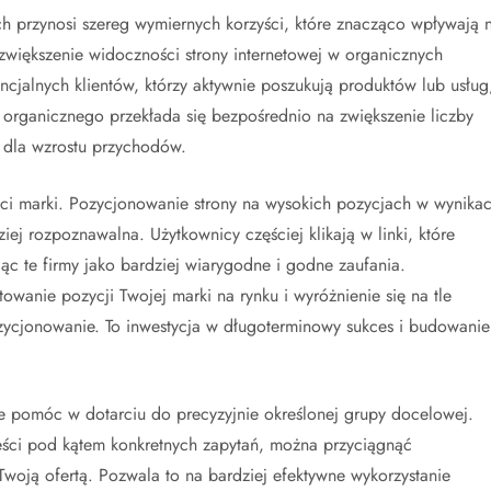
przynosi szereg wymiernych korzyści, które znacząco wpływają 
zwiększenie widoczności strony internetowej w organicznych
cjalnych klientów, którzy aktywnie poszukują produktów lub usług
hu organicznego przekłada się bezpośrednio na zwiększenie liczby
e dla wzrostu przychodów.
ści marki. Pozycjonowanie strony na wysokich pozycjach w wynika
iej rozpoznawalna. Użytkownicy częściej klikają w linki, które
jąc te firmy jako bardziej wiarygodne i godne zaufania.
anie pozycji Twojej marki na rynku i wyróżnienie się na tle
ozycjonowanie. To inwestycja w długoterminowy sukces i budowanie
 pomóc w dotarciu do precyzyjnie określonej grupy docelowej.
reści pod kątem konkretnych zapytań, można przyciągnąć
Twoją ofertą. Pozwala to na bardziej efektywne wykorzystanie