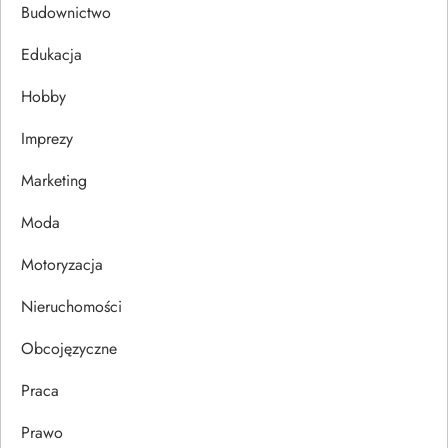
c
Budownictwo
j
Edukacja
Hobby
a
Imprezy
w
Marketing
p
Moda
i
Motoryzacja
s
Nieruchomości
u
Obcojęzyczne
Praca
Prawo