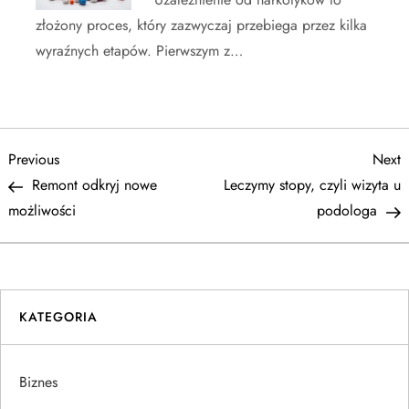
złożony proces, który zazwyczaj przebiega przez kilka
wyraźnych etapów. Pierwszym z…
N
Previous
N
Previous
Next
Post
P
Remont odkryj nowe
Leczymy stopy, czyli wizyta u
a
możliwości
podologa
w
i
KATEGORIA
g
a
Biznes