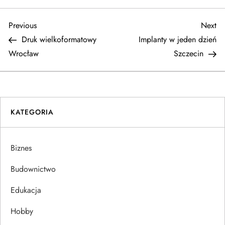
N
Previous
Ne
Previous
Next
Post
Po
Druk wielkoformatowy
Implanty w jeden dzień
a
Wrocław
Szczecin
w
i
KATEGORIA
g
a
Biznes
c
Budownictwo
j
Edukacja
Hobby
a