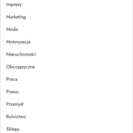
Imprezy
w
Marketing
p
Moda
i
Motoryzacja
s
Nieruchomości
u
Obcojęzyczne
Praca
Prawo
Przemysł
Rolnictwo
Sklepy