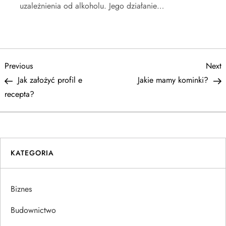
uzależnienia od alkoholu. Jego działanie…
N
Previous
N
Previous
Next
Post
P
Jak założyć profil e
Jakie mamy kominki?
a
recepta?
w
i
KATEGORIA
g
a
Biznes
c
Budownictwo