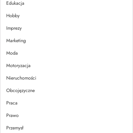
j
Edukacja
Hobby
a
Imprezy
w
Marketing
p
Moda
i
Motoryzacja
s
Nieruchomości
u
Obcojęzyczne
Praca
Prawo
Przemysł