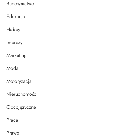
c
Budownictwo
j
Edukacja
Hobby
a
Imprezy
w
Marketing
p
Moda
i
Motoryzacja
s
Nieruchomości
u
Obcojęzyczne
Praca
Prawo