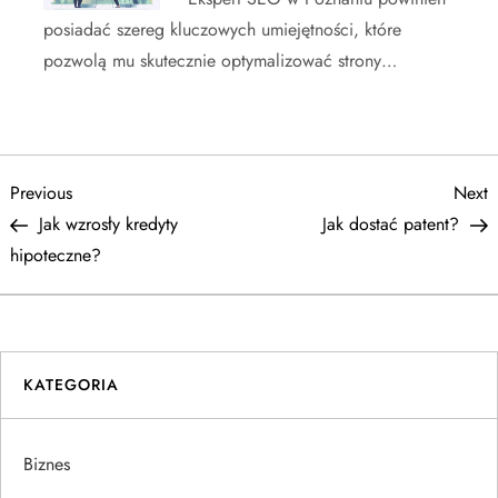
posiadać szereg kluczowych umiejętności, które
pozwolą mu skutecznie optymalizować strony…
N
Previous
N
Previous
Next
Post
P
Jak wzrosły kredyty
Jak dostać patent?
a
hipoteczne?
w
i
KATEGORIA
g
a
Biznes