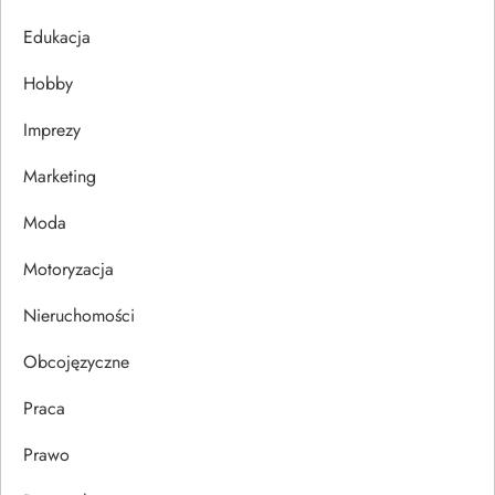
j
Edukacja
Hobby
a
Imprezy
w
Marketing
p
Moda
i
Motoryzacja
s
Nieruchomości
u
Obcojęzyczne
Praca
Prawo