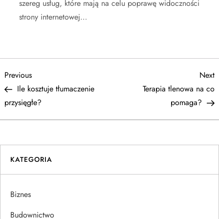
szereg usług, które mają na celu poprawę widoczności
strony internetowej…
N
Previous
N
Previous
Next
Post
P
Ile kosztuje tłumaczenie
Terapia tlenowa na co
a
przysięgłe?
pomaga?
w
i
KATEGORIA
g
a
Biznes
c
Budownictwo