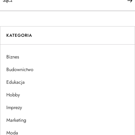
a
Sącz
w
i
KATEGORIA
g
a
Biznes
c
Budownictwo
j
Edukacja
Hobby
a
Imprezy
w
Marketing
p
Moda