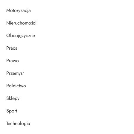
i
Motoryzacja
s
Nieruchomości
u
Obcojęzyczne
Praca
Prawo
Przemysł
Rolnictwo
Sklepy
Sport
Technologia