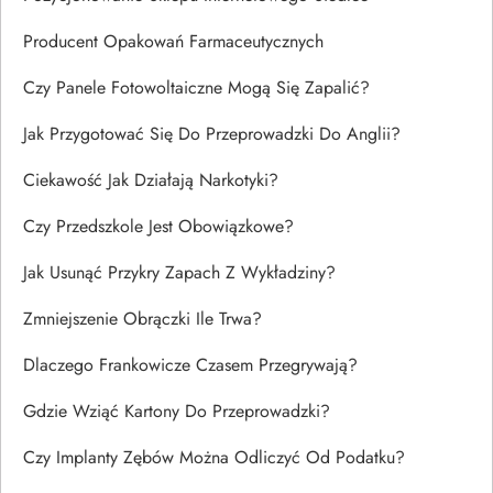
Producent Opakowań Farmaceutycznych
Czy Panele Fotowoltaiczne Mogą Się Zapalić?
Jak Przygotować Się Do Przeprowadzki Do Anglii?
Ciekawość Jak Działają Narkotyki?
Czy Przedszkole Jest Obowiązkowe?
Jak Usunąć Przykry Zapach Z Wykładziny?
Zmniejszenie Obrączki Ile Trwa?
Dlaczego Frankowicze Czasem Przegrywają?
Gdzie Wziąć Kartony Do Przeprowadzki?
Czy Implanty Zębów Można Odliczyć Od Podatku?