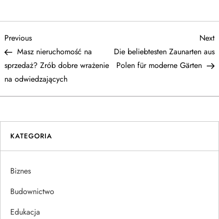
N
Previous
N
Previous
Next
Post
P
Masz nieruchomość na
Die beliebtesten Zaunarten aus
a
sprzedaż? Zrób dobre wrażenie
Polen für moderne Gärten
na odwiedzających
w
i
g
KATEGORIA
a
Biznes
c
Budownictwo
j
Edukacja