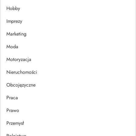
a
Hobby
w
Imprezy
p
Marketing
i
Moda
s
Motoryzacja
u
Nieruchomości
Obcojęzyczne
Praca
Prawo
Przemysł
Rolnictwo