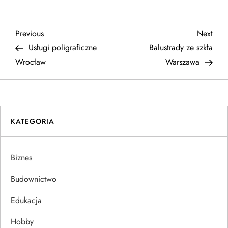
N
Previous
Next
Previous
Next
Post
Post
Usługi poligraficzne
Balustrady ze szkła
a
Wrocław
Warszawa
w
i
KATEGORIA
g
a
Biznes
c
Budownictwo
j
Edukacja
Hobby