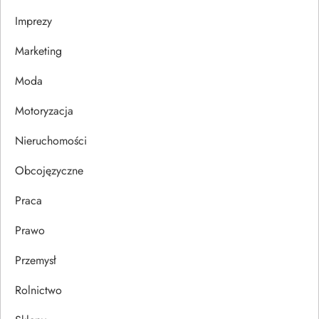
a
Imprezy
w
Marketing
p
Moda
i
Motoryzacja
s
Nieruchomości
u
Obcojęzyczne
Praca
Prawo
Przemysł
Rolnictwo