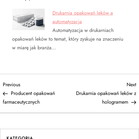
Drukarnia opakowań leków a
automatyzacja
Automatyzacja w drukarniach
opakowań leków to temat, który zyskuje na znaczeniu
w miarę jak branża…
N
Previous
N
Previous
Next
Post
P
Producent opakowań
Drukarnia opakowań leków z
a
farmaceutycznych
hologramem
w
i
KATEGORIA