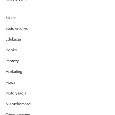
g
a
Biznes
c
Budownictwo
j
Edukacja
Hobby
a
Imprezy
w
Marketing
p
Moda
i
Motoryzacja
s
Nieruchomości
u
Obcojęzyczne