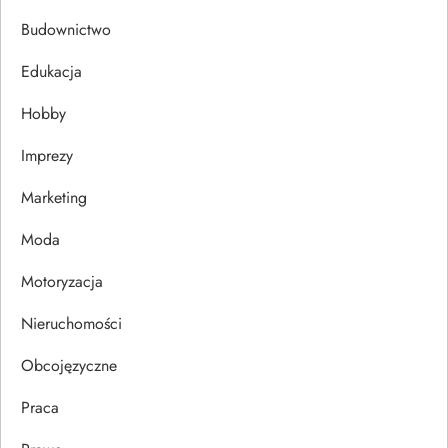
c
Budownictwo
j
Edukacja
Hobby
a
Imprezy
w
Marketing
p
Moda
i
Motoryzacja
s
Nieruchomości
u
Obcojęzyczne
Praca