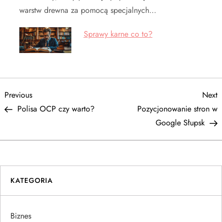
warstw drewna za pomocą specjalnych…
Sprawy karne co to?
N
Previous
N
Previous
Next
Post
P
Polisa OCP czy warto?
Pozycjonowanie stron w
a
Google Słupsk
w
i
KATEGORIA
g
a
Biznes