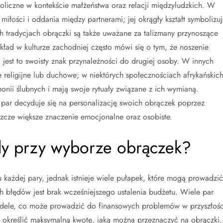
oliczne w kontekście małżeństwa oraz relacji międzyludzkich. W
miłości i oddania między partnerami; jej okrągły kształt symbolizuj
 tradycjach obrączki są także uważane za talizmany przynoszące
ład w kulturze zachodniej często mówi się o tym, że noszenie
 jest to swoisty znak przynależności do drugiej osoby. W innych
religijne lub duchowe; w niektórych społecznościach afrykańskic
monii ślubnych i mają swoje rytuały związane z ich wymianą.
par decyduje się na personalizację swoich obrączek poprzez
szcze większe znaczenie emocjonalne oraz osobiste.
ędy przy wyborze obrączek?
ażdej pary, jednak istnieje wiele pułapek, które mogą prowadzić
h błędów jest brak wcześniejszego ustalenia budżetu. Wiele par
odele, co może prowadzić do finansowych problemów w przyszłośc
 określić maksymalną kwotę, jaką można przeznaczyć na obrączki,