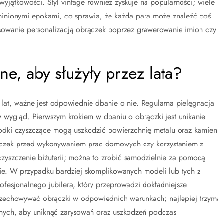
wyjątkowości. Styl vintage również zyskuje na popularności; wiele
inionymi epokami, co sprawia, że każda para może znaleźć coś
esowanie personalizacją obrączek poprzez grawerowanie imion czy
ne, aby służyły przez lata?
lat, ważne jest odpowiednie dbanie o nie. Regularna pielęgnacja
ny wygląd. Pierwszym krokiem w dbaniu o obrączki jest unikanie
środki czyszczące mogą uszkodzić powierzchnię metalu oraz kamien
rączek przed wykonywaniem prac domowych czy korzystaniem z
czyszczenie biżuterii; można to zrobić samodzielnie za pomocą
ie. W przypadku bardziej skomplikowanych modeli lub tych z
ofesjonalnego jubilera, który przeprowadzi dokładniejsze
rzechowywać obrączki w odpowiednich warunkach; najlepiej trzym
nych, aby uniknąć zarysowań oraz uszkodzeń podczas