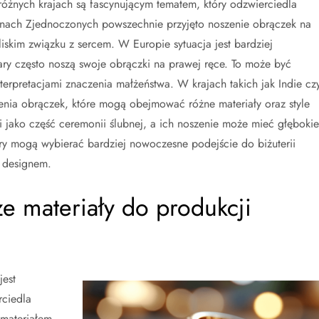
óżnych krajach są fascynującym tematem, który odzwierciedla
anach Zjednoczonych powszechnie przyjęto noszenie obrączek na
liskim związku z sercem. W Europie sytuacja jest bardziej
ary często noszą swoje obrączki na prawej ręce. To może być
terpretacjami znaczenia małżeństwa. W krajach takich jak Indie cz
zenia obrączek, które mogą obejmować różne materiały oraz style
zki jako część ceremonii ślubnej, a ich noszenie może mieć głębokie
pary mogą wybierać bardziej nowoczesne podejście do biżuterii
m designem.
ze materiały do produkcji
jest
ciedla
 materiałem