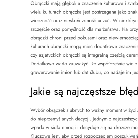
Obrączki mają głębokie znaczenie kulturowe i symb
wielu kulturach obrączka jest postrzegana jako znak 
wieczność oraz nieskończoność uczuć. W niektórych
szczęście oraz pomyślność dla małżeństwa. Na przyk
obrączki chroni przed pokusami oraz niewiernością;
kulturach obrączki mogą mieć dodatkowe znaczenie 
czy azjatyckich obrączki są integralną częścią cere
Dodatkowo warto zauważyć, że współcześnie wiele 
grawerowanie imion lub dat ślubu, co nadaje im je
Jakie są najczęstsze bł
Wybór obrączek ślubnych to ważny moment w życiu k
do nieprzemyślanych decyzji. Jednym z najczęstszyc
wpada w sidła emocji i decyduje się na droższe m
Kluczowe jest, aby przed rozpoczęciem poszukiwań