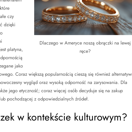
które
ałe czy
ć dzięki
do
i
Dlaczego w Ameryce noszą obrączki na lewej
est platyna,
ręce?
 odpornością
rzegane jako
wego. Coraz większą popularnością cieszą się również alternatyw
ują nowoczesny wygląd oraz wysoką odporność na zarysowania. Dla
także jego etyczność; coraz więcej osób decyduje się na zakup
 lub pochodzącej z odpowiedzialnych źródeł.
czek w kontekście kulturowym?