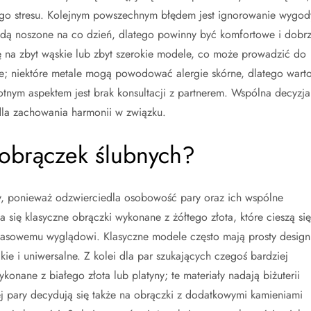
ego stresu. Kolejnym powszechnym błędem jest ignorowanie wygod
ędą noszone na co dzień, dlatego powinny być komfortowe i dobr
 na zbyt wąskie lub zbyt szerokie modele, co może prowadzić do
e; niektóre metale mogą powodować alergie skórne, dlatego wart
tnym aspektem jest brak konsultacji z partnerem. Wspólna decyzja
 dla zachowania harmonii w związku.
e obrączek ślubnych?
ny, ponieważ odzwierciedla osobowość pary oraz ich wspólne
 się klasyczne obrączki wykonane z żółtego złota, które cieszą się
zasowemu wyglądowi. Klasyczne modele często mają prosty design
e i uniwersalne. Z kolei dla par szukających czegoś bardziej
ane z białego złota lub platyny; te materiały nadają biżuterii
iej pary decydują się także na obrączki z dodatkowymi kamieniami