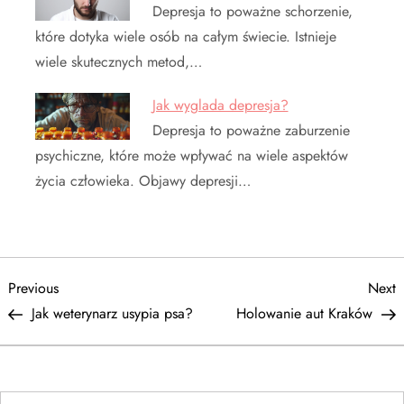
Depresja to poważne schorzenie,
które dotyka wiele osób na całym świecie. Istnieje
wiele skutecznych metod,…
Jak wyglada depresja?
Depresja to poważne zaburzenie
psychiczne, które może wpływać na wiele aspektów
życia człowieka. Objawy depresji…
N
Previous
N
Previous
Next
Post
P
Jak weterynarz usypia psa?
Holowanie aut Kraków
a
w