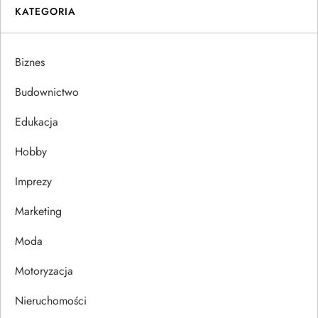
i
KATEGORIA
g
Biznes
a
Budownictwo
c
Edukacja
j
Hobby
a
Imprezy
w
Marketing
p
Moda
Motoryzacja
i
Nieruchomości
s