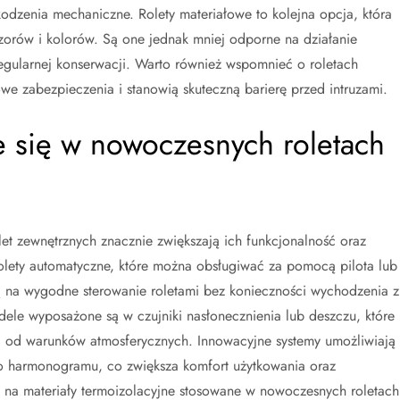
dzenia mechaniczne. Rolety materiałowe to kolejna opcja, która
zorów i kolorów. Są one jednak mniej odporne na działanie
gularnej konserwacji. Warto również wspomnieć o roletach
 zabezpieczenia i stanowią skuteczną barierę przed intruzami.
je się w nowoczesnych roletach
t zewnętrznych znacznie zwiększają ich funkcjonalność oraz
rolety automatyczne, które można obsługiwać za pomocą pilota lub
ją na wygodne sterowanie roletami bez konieczności wychodzenia z
le wyposażone są w czujniki nasłonecznienia lub deszczu, które
ci od warunków atmosferycznych. Innowacyjne systemy umożliwiają
o harmonogramu, co zwiększa komfort użytkowania oraz
 na materiały termoizolacyjne stosowane w nowoczesnych roletach