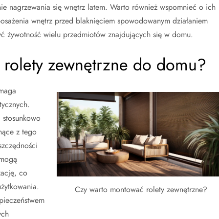
enie nagrzewania się wnętrz latem. Warto również wspomnieć o ich
yposażenia wnętrz przed blaknięciem spowodowanym działaniem
yć żywotność wielu przedmiotów znajdujących się w domu.
 rolety zewnętrzne do domu?
ymaga
tycznych.
ć stosunkowo
nące z tego
szczędności
 mogą
ację, co
użytkowania.
Czy warto montować rolety zewnętrzne?
zpieczeństwem
ych