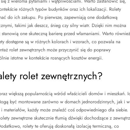
się z wieloma pytaniami i wątpliwościami. Warto zastanowić się,
ontekście różnych typów budynków oraz ich lokalizacji. Rolety
onać do ich zakupu. Po pierwsze, zapewniają one dodatkową
nymi, takimi jak deszcz, śnieg czy silny wiatr. Dzięki nim można
stanowią one skuteczną barierę przed włamaniami. Warto równie
ety dostępne są w różnych kolorach i wzorach, co pozwala na
taż rolet zewnętrznych może przyczynić się do poprawy
lnie istotne w kontekście rosnących kosztów energii.
alety rolet zewnętrznych?
coraz większą popularnością wśród właścicieli domów i mieszkań. I
. Mogą być montowane zarówno w domach jednorodzinnych, jak i w
 i materiałów, każdy może znaleźć coś odpowiedniego dla siebie.
 Rolety zewnętrzne skutecznie tłumią dźwięki dochodzące z zewnątrz
datkowo, rolety te oferują doskonałą izolację termiczną, co