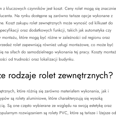
 z kluczowych czynników jest koszt. Ceny rolet mogą się znacznie
ducenta. Na rynku dostępne są zarówno tańsze opcje wykonane z
e. Koszt zakupu rolet zewnętrznych może wynosić od kilkuset do
 specyfikacji oraz dodatkowych funkcji, takich jak automatyka czy
y montażu, które mogą być różne w zależności od regionu oraz
sprzedaż rolet zapewniają również usługi montażowe, co może być
ię na siłach do samodzielnego wykonania tej pracy. Koszty monta
ci od trudności oraz lokalizacji budynku.
ze rodzaje rolet zewnętrznych?
ętrznych, które różnią się zarówno materiałem wykonania, jak i
ypów są rolety aluminiowe, które charakteryzują się wysoką
cią. Są one często wybierane ze względu na swoją estetykę oraz
ularnym rozwiązaniem są rolety PVC, które są tańsze i lżejsze o