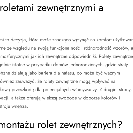
 roletami zewnętrznymi a
i to decyzja, która może znacząco wpłynąć na komfort użytkowan
arne ze względu na swoją funkcjonalność i różnorodność wzorów, a
tmosferycznymi jak ich zewnętrzne odpowiedniki. Rolety zewnętrzn
ególnie istotne w przypadku domów jednorodzinnych, gdzie straty
rzne działają jako bariera dla hałasu, co może być ważnym
 również zauważyć, że rolety zewnętrzne mogą wpływać na
ową przeszkodę dla potencjalnych włamywaczy. Z drugiej strony,
wacji, a także oferują większą swobodę w doborze kolorów i
roju wnętrza.
i montażu rolet zewnętrznych?