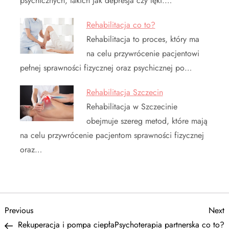
psychicznych, takich jak depresja czy lęki.…
Rehabilitacja co to?
Rehabilitacja to proces, który ma
na celu przywrócenie pacjentowi
pełnej sprawności fizycznej oraz psychicznej po…
Rehabilitacja Szczecin
Rehabilitacja w Szczecinie
obejmuje szereg metod, które mają
na celu przywrócenie pacjentom sprawności fizycznej
oraz…
N
Previous
N
Previous
Next
Post
P
Rekuperacja i pompa ciepła
Psychoterapia partnerska co to?