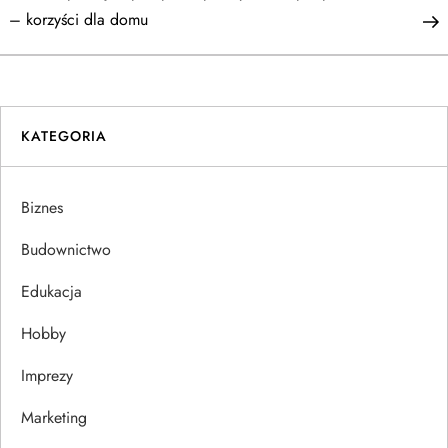
a
– korzyści dla domu
w
i
KATEGORIA
g
a
Biznes
c
Budownictwo
j
Edukacja
Hobby
a
Imprezy
w
Marketing
p