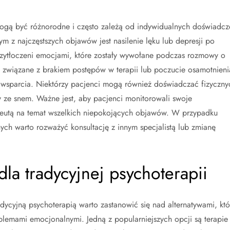
ogą być różnorodne i często zależą od indywidualnych doświadcz
m z najczęstszych objawów jest nasilenie lęku lub depresji po
rzytłoczeni emocjami, które zostały wywołane podczas rozmowy o
ji związane z brakiem postępów w terapii lub poczucie osamotnieni
 wsparcia. Niektórzy pacjenci mogą również doświadczać fizyczny
y ze snem. Ważne jest, aby pacjenci monitorowali swoje
apeutą na temat wszelkich niepokojących objawów. W przypadku
h warto rozważyć konsultację z innym specjalistą lub zmianę
dla tradycyjnej psychoterapii
ycyjną psychoterapią warto zastanowić się nad alternatywami, któ
lemami emocjonalnymi. Jedną z popularniejszych opcji są terapie