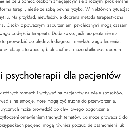
, ma na celu pomoc osobom zmagającym się z różnymi problemami
forma terapii, niesie ze sobą pewne ryzyko. W niektórych sytuacja
żytku. Na przykład, niewłaściwie dobrana metoda terapeutyczna
ta. Osoby z poważnymi zaburzeniami psychicznymi mogą czasami
ego podejścia terapeuty. Dodatkowo, jeśli terapeuta nie ma
 to prowadzić do błędnych diagnoz i niewłaściwego leczenia.
wo w relacji z terapeutą; brak zaufania może skutkować oporem
i psychoterapii dla pacjentów
w różnych formach i wpływać na pacjentów na wiele sposobów.
wać silne emocje, które mogą być trudne do przetworzenia.
peutycznych może prowadzić do chwilowego pogorszenia
rzytłoczeni omawianiem trudnych tematów, co może prowadzić do
ch przypadkach pacjenci mogą również poczuć się osamotnieni lub