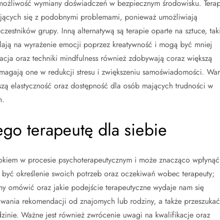
 możliwość wymiany doświadczeń w bezpiecznym środowisku. Terap
jących się z podobnymi problemami, ponieważ umożliwiają
czestników grupy. Inną alternatywą są terapie oparte na sztuce, tak
alają na wyrażenie emocji poprzez kreatywność i mogą być mniej
tacja oraz techniki mindfulness również zdobywają coraz większą
magają one w redukcji stresu i zwiększeniu samoświadomości. War
kszą elastyczność oraz dostępność dla osób mających trudności w
h.
go terapeutę dla siebie
okiem w procesie psychoterapeutycznym i może znacząco wpłynąć
 być określenie swoich potrzeb oraz oczekiwań wobec terapeuty;
my omówić oraz jakie podejście terapeutyczne wydaje nam się
wania rekomendacji od znajomych lub rodziny, a także przeszukać
zinie. Ważne jest również zwrócenie uwagi na kwalifikacje oraz