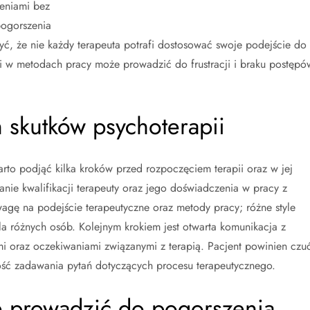
zeniami bez
ogorszenia
ć, że nie każdy terapeuta potrafi dostosować swoje podejście do
ci w metodach pracy może prowadzić do frustracji i braku postępó
 skutków psychoterapii
rto podjąć kilka kroków przed rozpoczęciem terapii oraz w jej
danie kwalifikacji terapeuty oraz jego doświadczenia w pracy z
gę na podejście terapeutyczne oraz metody pracy; różne style
la różnych osób. Kolejnym krokiem jest otwarta komunikacja z
mi oraz oczekiwaniami związanymi z terapią. Pacjent powinien czu
wość zadawania pytań dotyczących procesu terapeutycznego.
 prowadzić do pogorszenia