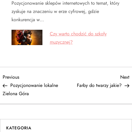
Pozycjonowanie sklepów internetowych to temat, który
zyskuje na znaczeniu w erze cyfrowej, gdzie
konkurencja w…
Czy warto chodzić do szkoły
muzycznej?
N
Previous
N
Previous
Next
Post
P
Pozycjonowanie lokalne
Farby do twarzy jakie?
a
Zielona Góra
w
i
KATEGORIA