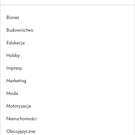
g
a
Biznes
c
Budownictwo
j
Edukacja
Hobby
a
Imprezy
w
Marketing
p
Moda
i
Motoryzacja
s
Nieruchomości
u
Obcojęzyczne