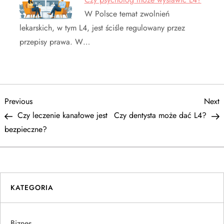
W Polsce temat zwolnień
lekarskich, w tym L4, jest ściśle regulowany przez
przepisy prawa. W…
N
Previous
N
Previous
Next
Post
P
Czy leczenie kanałowe jest
Czy dentysta może dać L4?
a
bezpieczne?
w
i
KATEGORIA
g
a
Biznes