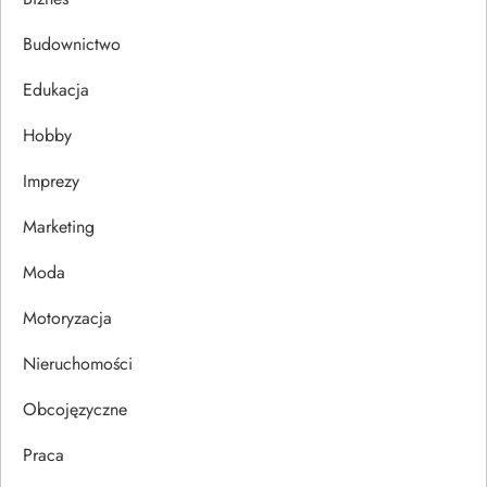
c
Budownictwo
j
Edukacja
Hobby
a
Imprezy
w
Marketing
p
Moda
i
Motoryzacja
s
Nieruchomości
u
Obcojęzyczne
Praca