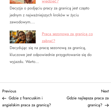
wiedzieć?
Decyzja o podjęciu pracy za granicą jest często
jednym z najważniejszych kroków w życiu
zawodowym.…
Praca sezonowa za granicą co
zabrać?
Decydując się na pracę sezonową za granicą,
kluczowe jest odpowiednie przygotowanie się do
wyjazdu. Warto…
N
Previous
N
Previous
Next
Post
P
Gdzie z francuskim i
Gdzie najlepsza praca za
a
angielskim praca za granicą?
granicą?