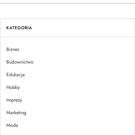
w
i
KATEGORIA
g
a
Biznes
c
Budownictwo
j
Edukacja
Hobby
a
Imprezy
w
Marketing
p
Moda
i