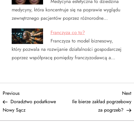
Medycyna estetyczna to dziedzina
medycyny, która koncentruje się na poprawie wyglądu
zewnętrznego pacjentów poprzez różnorodne…
Franczyza co to?
Franczyza to model biznesowy,
który pozwala na rozwijanie działalności gospodarczej
poprzez współpracę pomiędzy franczyzodawcą a…
N
Previous
N
Previous
Next
Post
P
Doradztwo podatkowe
Ile bierze zakład pogrzebowy
a
Nowy Sącz
za pogrzeb?
w