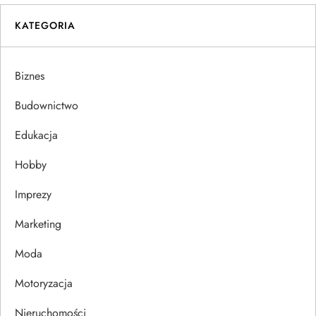
i
KATEGORIA
g
a
Biznes
c
Budownictwo
j
Edukacja
Hobby
a
Imprezy
w
Marketing
p
Moda
i
Motoryzacja
s
Nieruchomości