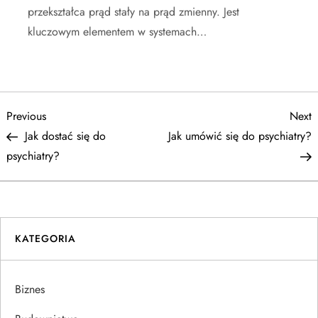
przekształca prąd stały na prąd zmienny. Jest
kluczowym elementem w systemach…
N
Previous
N
Previous
Next
Post
P
Jak dostać się do
Jak umówić się do psychiatry?
a
psychiatry?
w
i
KATEGORIA
g
a
Biznes