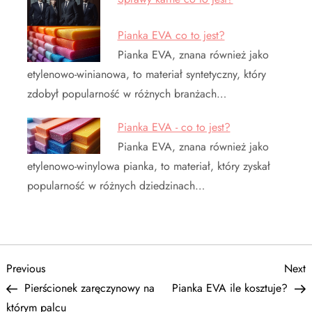
Pianka EVA co to jest?
Pianka EVA, znana również jako
etylenowo-winianowa, to materiał syntetyczny, który
zdobył popularność w różnych branżach…
Pianka EVA - co to jest?
Pianka EVA, znana również jako
etylenowo-winylowa pianka, to materiał, który zyskał
popularność w różnych dziedzinach…
N
Previous
N
Previous
Next
Post
P
Pierścionek zaręczynowy na
Pianka EVA ile kosztuje?
a
którym palcu