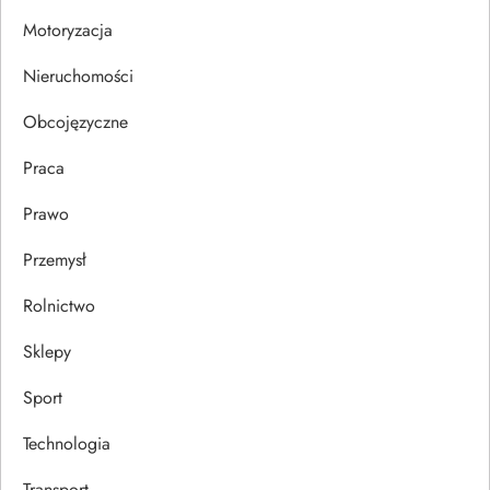
i
Motoryzacja
s
Nieruchomości
u
Obcojęzyczne
Praca
Prawo
Przemysł
Rolnictwo
Sklepy
Sport
Technologia
Transport