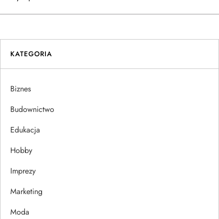
w
i
KATEGORIA
g
a
Biznes
c
Budownictwo
j
Edukacja
Hobby
a
Imprezy
w
Marketing
p
Moda